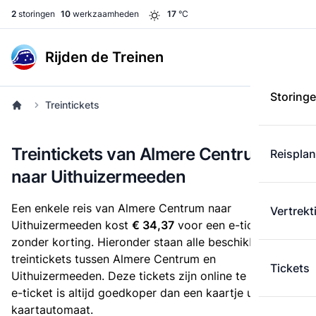
2
storingen
10
werkzaamheden
17
°C
Rijden de Treinen
Storing
Treintickets
Treintickets van Almere Centrum
Reispla
naar Uithuizermeeden
Een enkele reis van Almere Centrum naar
Vertrekt
Uithuizermeeden kost
€ 34,37
voor een e-ticket
zonder korting. Hieronder staan alle beschikbare
treintickets tussen Almere Centrum en
Tickets
Uithuizermeeden. Deze tickets zijn online te koop. Een
e-ticket is altijd goedkoper dan een kaartje uit de
kaartautomaat.