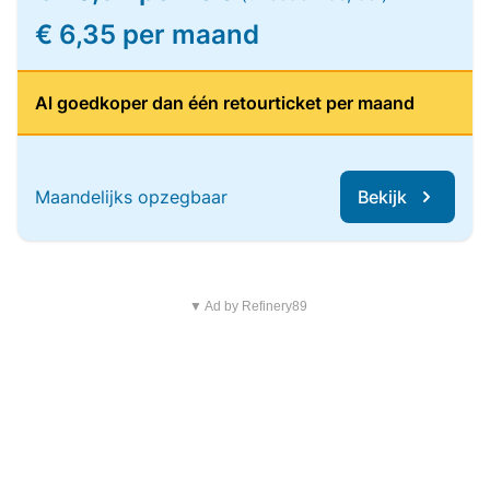
€ 6,35 per maand
Al goedkoper dan één retourticket per maand
Maandelijks opzegbaar
Bekijk
▼ Ad by Refinery89