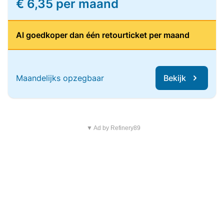
€ 6,35 per maand
Al goedkoper dan één retourticket per maand
Maandelijks opzegbaar
Bekijk
▼ Ad by Refinery89