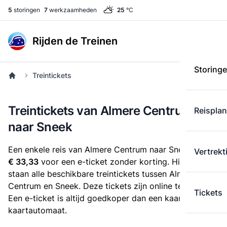
5
storingen
7
werkzaamheden
25
°C
Rijden de Treinen
Storing
Treintickets
Treintickets van Almere Centrum
Reispla
naar Sneek
Een enkele reis van Almere Centrum naar Sneek kost
Vertrekt
€ 33,33
voor een e-ticket zonder korting. Hieronder
staan alle beschikbare treintickets tussen Almere
Centrum en Sneek. Deze tickets zijn online te koop.
Tickets
Een e-ticket is altijd goedkoper dan een kaartje uit de
kaartautomaat.