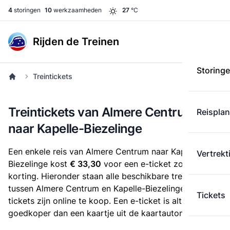
4
storingen
10
werkzaamheden
27
°C
Rijden de Treinen
Storing
Treintickets
Treintickets van Almere Centrum
Reispla
naar Kapelle-Biezelinge
Een enkele reis van Almere Centrum naar Kapelle-
Vertrekt
Biezelinge kost
€ 33,30
voor een e-ticket zonder
korting. Hieronder staan alle beschikbare treintickets
tussen Almere Centrum en Kapelle-Biezelinge. Deze
Tickets
tickets zijn online te koop. Een e-ticket is altijd
goedkoper dan een kaartje uit de kaartautomaat.