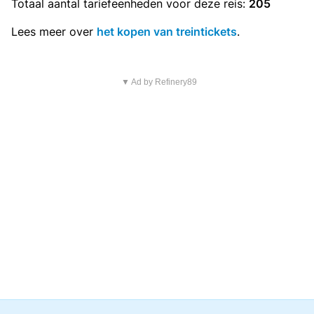
Totaal aantal
tariefeenheden
voor deze reis:
205
Lees meer over
het kopen van treintickets
.
▼ Ad by Refinery89