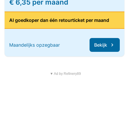
€ 6,35 per maand
Al goedkoper dan één retourticket per maand
Maandelijks opzegbaar
Bekijk
▼ Ad by Refinery89