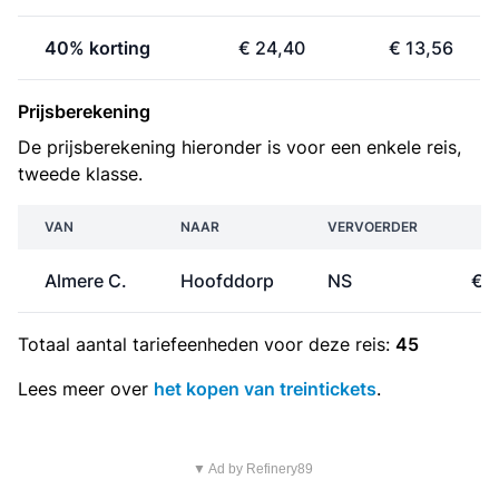
40% korting
€ 24,40
€ 13,56
Prijsberekening
De prijsberekening hieronder is voor een enkele reis,
tweede klasse.
VAN
NAAR
VERVOERDER
PR
Almere C.
Hoofddorp
NS
€ 1
Totaal aantal
tariefeenheden
voor deze reis:
45
Lees meer over
het kopen van treintickets
.
▼ Ad by Refinery89