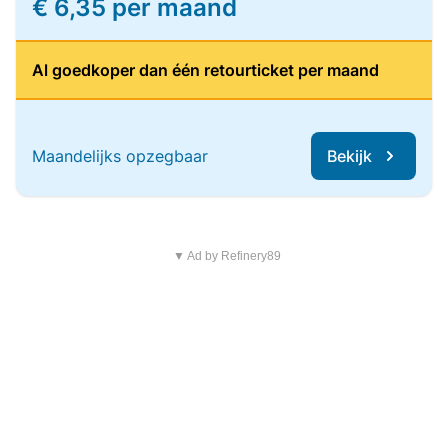
€ 6,35 per maand
Al goedkoper dan één retourticket per maand
Maandelijks opzegbaar
Bekijk
▼ Ad by Refinery89