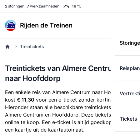
2
storingen
7
werkzaamheden
16
°C
Rijden de Treinen
Storing
Treintickets
Treintickets van Almere Centrum
Reispla
naar Hoofddorp
Een enkele reis van Almere Centrum naar Hoofddorp
Vertrekt
kost
€ 11,30
voor een e-ticket zonder korting.
Hieronder staan alle beschikbare treintickets tussen
Almere Centrum en Hoofddorp. Deze tickets zijn
Tickets
online te koop. Een e-ticket is altijd goedkoper dan
een kaartje uit de kaartautomaat.