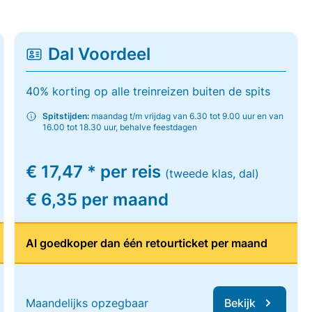
Dal Voordeel
40% korting op alle treinreizen buiten de spits
Spitstijden:
maandag t/m vrijdag van 6.30 tot 9.00 uur en van
16.00 tot 18.30 uur, behalve feestdagen
€ 17,47 * per reis
(tweede klas, dal)
€ 6,35 per maand
Al goedkoper dan één retourticket per maand
Maandelijks opzegbaar
Bekijk