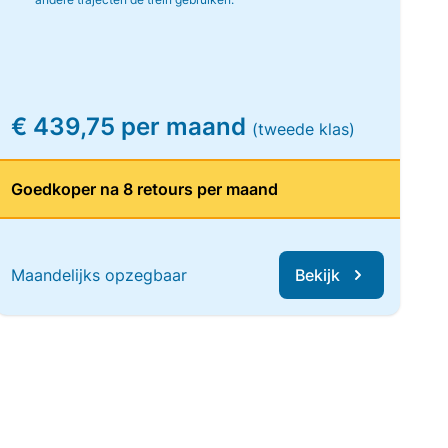
€ 439,75 per maand
(tweede klas)
Goedkoper na 8 retours per maand
Maandelijks opzegbaar
Bekijk