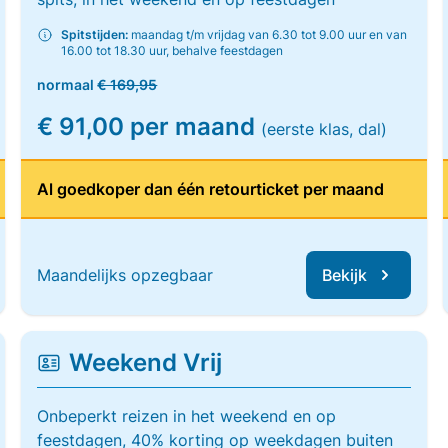
Spitstijden:
maandag t/m vrijdag van 6.30 tot 9.00 uur en van
16.00 tot 18.30 uur, behalve feestdagen
normaal
€ 169,95
€ 91,00 per maand
(eerste klas, dal)
Al goedkoper dan één retourticket per maand
Maandelijks opzegbaar
Bekijk
Weekend Vrij
Onbeperkt reizen in het weekend en op
feestdagen, 40% korting op weekdagen buiten