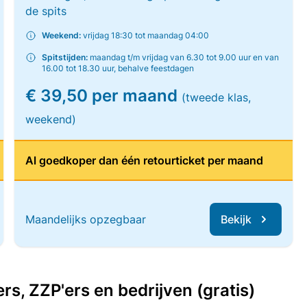
de spits
Weekend:
vrijdag 18:30 tot maandag 04:00
Spitstijden:
maandag t/m vrijdag van 6.30 tot 9.00 uur en van
16.00 tot 18.30 uur, behalve feestdagen
€ 39,50 per maand
(tweede klas,
weekend)
Al goedkoper dan één retourticket per maand
Maandelijks opzegbaar
Bekijk
, ZZP'ers en bedrijven (gratis)