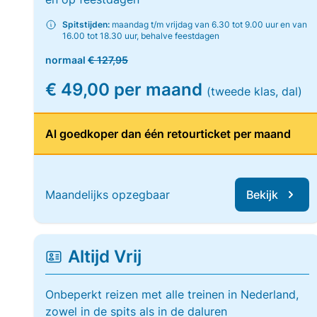
Spitstijden:
maandag t/m vrijdag van 6.30 tot 9.00 uur en van
16.00 tot 18.30 uur, behalve feestdagen
normaal
€ 127,95
€ 49,00 per maand
(tweede klas, dal)
Al goedkoper dan één retourticket per maand
Maandelijks opzegbaar
Bekijk
Altijd Vrij
Onbeperkt reizen met alle treinen in Nederland,
zowel in de spits als in de daluren