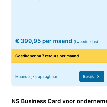
€ 399,95 per maand
(tweede klas)
Goedkoper na 7 retours per maand
Maandelijks opzegbaar
Bekijk
NS Business Card voor ondernemers