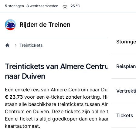
5
storingen
8
werkzaamheden
25
°C
Rijden de Treinen
Storing
Treintickets
Treintickets van Almere Centrum
Reispla
naar Duiven
Een enkele reis van Almere Centrum naar Duiven kost
Vertrekt
€ 23,73
voor een e-ticket zonder korting. Hieronder
staan alle beschikbare treintickets tussen Almere
Centrum en Duiven. Deze tickets zijn online te koop.
Tickets
Een e-ticket is altijd goedkoper dan een kaartje uit de
kaartautomaat.