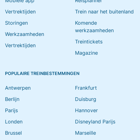
Mobiele app
Reisplanner
Vertrektijden
Trein naar het buitenland
Storingen
Komende
werkzaamheden
Werkzaamheden
Treintickets
Vertrektijden
Magazine
POPULAIRE TREINBESTEMMINGEN
Antwerpen
Frankfurt
Berlijn
Duisburg
Parijs
Hannover
Londen
Disneyland Parijs
Brussel
Marseille