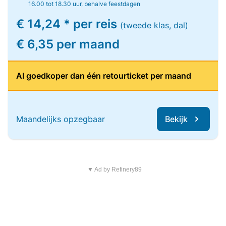
16.00 tot 18.30 uur, behalve feestdagen
€ 14,24 * per reis
(tweede klas, dal)
€ 6,35 per maand
Al goedkoper dan één retourticket per maand
Maandelijks opzegbaar
Bekijk
▼ Ad by Refinery89