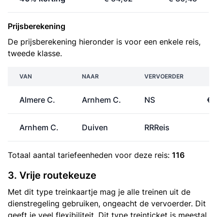
Prijsberekening
De prijsberekening hieronder is voor een enkele reis,
tweede klasse.
VAN
NAAR
VERVOERDER
P
Almere C.
Arnhem C.
NS
€ 
Arnhem C.
Duiven
RRReis
€
Totaal aantal
tariefeenheden
voor deze reis:
116
3. Vrije routekeuze
Met dit type treinkaartje mag je alle treinen uit de
dienstregeling gebruiken, ongeacht de vervoerder. Dit
geeft je veel flexibiliteit. Dit type treinticket is meestal