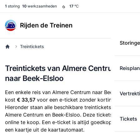
1
storing
10
werkzaamheden
17
°C
Rijden de Treinen
Storing
Treintickets
Treintickets van Almere Centrum
Reispla
naar Beek-Elsloo
Een enkele reis van Almere Centrum naar Beek-Elsloo
Vertrekt
kost
€ 33,57
voor een e-ticket zonder korting.
Hieronder staan alle beschikbare treintickets tussen
Almere Centrum en Beek-Elsloo. Deze tickets zijn
Tickets
online te koop. Een e-ticket is altijd goedkoper dan
een kaartje uit de kaartautomaat.