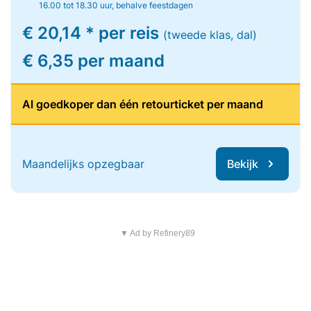
16.00 tot 18.30 uur, behalve feestdagen
€ 20,14 * per reis
(tweede klas, dal)
€ 6,35 per maand
Al goedkoper dan één retourticket per maand
Maandelijks opzegbaar
Bekijk
▼ Ad by Refinery89