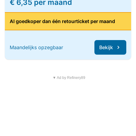
€ 6,35 per maand
Al goedkoper dan één retourticket per maand
Maandelijks opzegbaar
Bekijk
▼ Ad by Refinery89