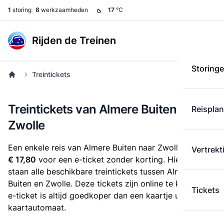
1
storing
8
werkzaamheden
17
°C
Rijden de Treinen
Storing
Treintickets
Treintickets van Almere Buiten naar
Reispla
Zwolle
Een enkele reis van Almere Buiten naar Zwolle kost
Vertrekt
€ 17,80
voor een e-ticket zonder korting. Hieronder
staan alle beschikbare treintickets tussen Almere
Buiten en Zwolle. Deze tickets zijn online te koop. Een
Tickets
e-ticket is altijd goedkoper dan een kaartje uit de
kaartautomaat.