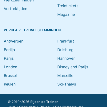
Werkzaamheden
Treintickets
Vertrektijden
Magazine
POPULAIRE TREINBESTEMMINGEN
Antwerpen
Frankfurt
Berlijn
Duisburg
Parijs
Hannover
Londen
Disneyland Parijs
Brussel
Marseille
Keulen
Ski-Thalys
© 2010–2026
Rijden de Treinen
Over
•
Open data
•
Privacy
•
Cookievoorkeuren