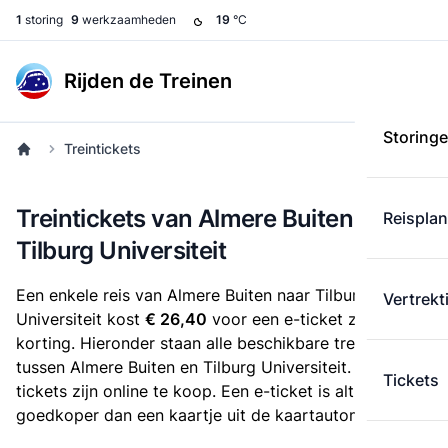
1
storing
9
werkzaamheden
19
°C
Rijden de Treinen
Storing
Treintickets
Treintickets van Almere Buiten naar
Reispla
Tilburg Universiteit
Een enkele reis van Almere Buiten naar Tilburg
Vertrekt
Universiteit kost
€ 26,40
voor een e-ticket zonder
korting. Hieronder staan alle beschikbare treintickets
tussen Almere Buiten en Tilburg Universiteit. Deze
Tickets
tickets zijn online te koop. Een e-ticket is altijd
goedkoper dan een kaartje uit de kaartautomaat.