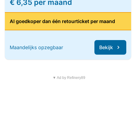
€ 6,35 per maand
Al goedkoper dan één retourticket per maand
Maandelijks opzegbaar
Bekijk
▼ Ad by Refinery89