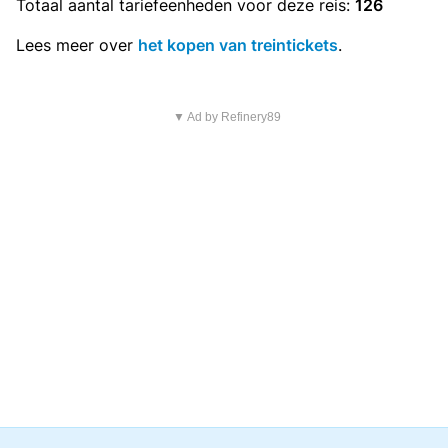
Totaal aantal
tariefeenheden
voor deze reis:
126
Lees meer over
het kopen van treintickets
.
▼ Ad by Refinery89