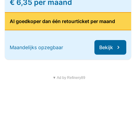
€ 6,35 per maand
Al goedkoper dan één retourticket per maand
Maandelijks opzegbaar
Bekijk
▼ Ad by Refinery89