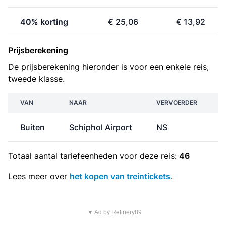
40% korting
€ 25,06
€ 13,92
Prijsberekening
De prijsberekening hieronder is voor een enkele reis,
tweede klasse.
VAN
NAAR
VERVOERDER
Buiten
Schiphol Airport
NS
€
Totaal aantal
tariefeenheden
voor deze reis:
46
Lees meer over
het kopen van treintickets
.
▼ Ad by Refinery89