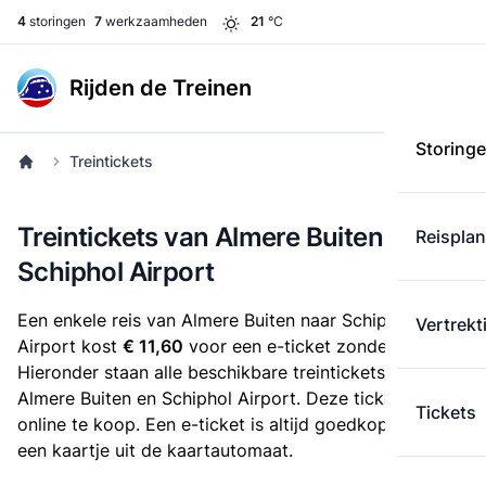
4
storingen
7
werkzaamheden
21
°C
Rijden de Treinen
Storing
Treintickets
Treintickets van Almere Buiten naar
Reispla
Schiphol Airport
Een enkele reis van Almere Buiten naar Schiphol
Vertrekt
Airport kost
€ 11,60
voor een e-ticket zonder korting.
Hieronder staan alle beschikbare treintickets tussen
Almere Buiten en Schiphol Airport. Deze tickets zijn
Tickets
online te koop. Een e-ticket is altijd goedkoper dan
een kaartje uit de kaartautomaat.