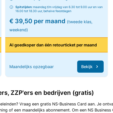
Spitstijden:
maandag t/m vrijdag van 6.30 tot 9.00 uur en van
16.00 tot 18.30 uur, behalve feestdagen
€ 39,50 per maand
(tweede klas,
weekend)
Al goedkoper dan één retourticket per maand
Maandelijks opzegbaar
Bekijk
, ZZP'ers en bedrijven (gratis)
oeleinden? Vraag een gratis NS-Business Card aan. Je ontva
kening of een maandelijks abonnement. Om een NS Business