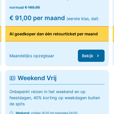
normaal
€ 169,95
€ 91,00 per maand
(eerste klas, dal)
Al goedkoper dan één retourticket per maand
Maandelijks opzegbaar
Bekijk
Weekend Vrij
Onbeperkt reizen in het weekend en op
feestdagen, 40% korting op weekdagen buiten
de spits
Weekend:
vrijdag 18:30 tot maandag 04:00