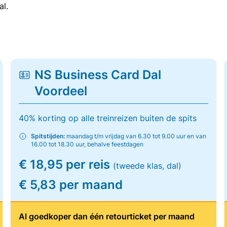
al.
NS Business Card Dal
Voordeel
40% korting op alle treinreizen buiten de spits
Spitstijden:
maandag t/m vrijdag van 6.30 tot 9.00 uur en van
16.00 tot 18.30 uur, behalve feestdagen
€ 18,95 per reis
(tweede klas, dal)
€ 5,83 per maand
Al goedkoper dan één retourticket per maand