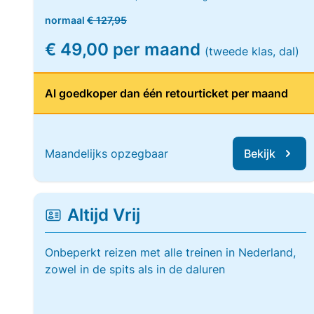
normaal
€ 127,95
€ 49,00 per maand
(tweede klas, dal)
Al goedkoper dan één retourticket per maand
Maandelijks opzegbaar
Bekijk
Altijd Vrij
Onbeperkt reizen met alle treinen in Nederland,
zowel in de spits als in de daluren