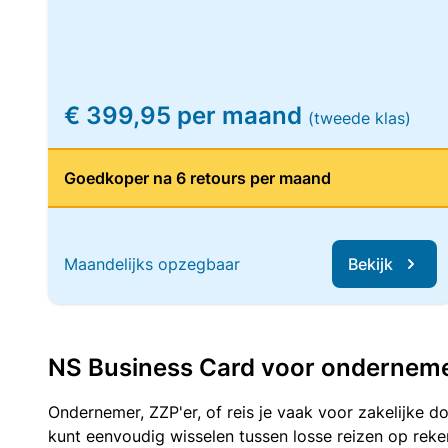
€ 399,95 per maand
(tweede klas)
Goedkoper na 6 retours per maand
Maandelijks opzegbaar
Bekijk
NS Business Card voor ondernemers
Ondernemer, ZZP'er, of reis je vaak voor zakelijke d
kunt eenvoudig wisselen tussen losse reizen op re