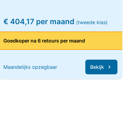
€ 404,17 per maand
(tweede klas)
Goedkoper na 6 retours per maand
Maandelijks opzegbaar
Bekijk