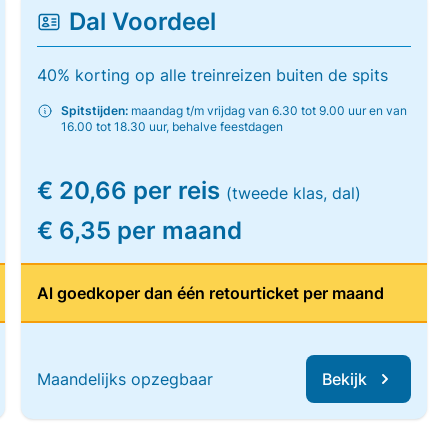
Dal Voordeel
40% korting op alle treinreizen buiten de spits
Spitstijden:
maandag t/m vrijdag van 6.30 tot 9.00 uur en van
16.00 tot 18.30 uur, behalve feestdagen
€ 20,66 per reis
(tweede klas, dal)
€ 6,35 per maand
Al goedkoper dan één retourticket per maand
Maandelijks opzegbaar
Bekijk