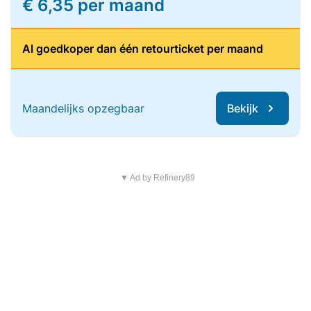
€ 6,35 per maand
Al goedkoper dan één retourticket per maand
Maandelijks opzegbaar
Bekijk
▼ Ad by Refinery89