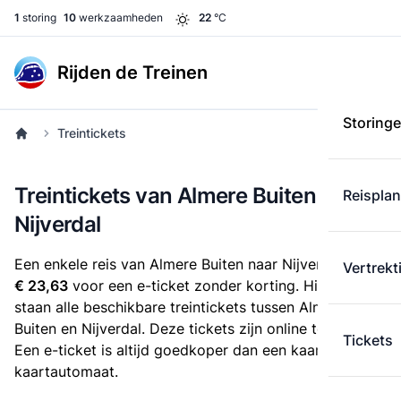
1
storing
10
werkzaamheden
22
°C
Rijden de Treinen
Storing
Treintickets
Treintickets van Almere Buiten naar
Reispla
Nijverdal
Een enkele reis van Almere Buiten naar Nijverdal kost
Vertrekt
€ 23,63
voor een e-ticket zonder korting. Hieronder
staan alle beschikbare treintickets tussen Almere
Buiten en Nijverdal. Deze tickets zijn online te koop.
Tickets
Een e-ticket is altijd goedkoper dan een kaartje uit de
kaartautomaat.