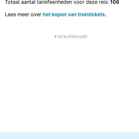
Totaal aantal
tariefeenheden
voor deze reis:
106
Lees meer over
het kopen van treintickets
.
▼ Ad by Refinery89