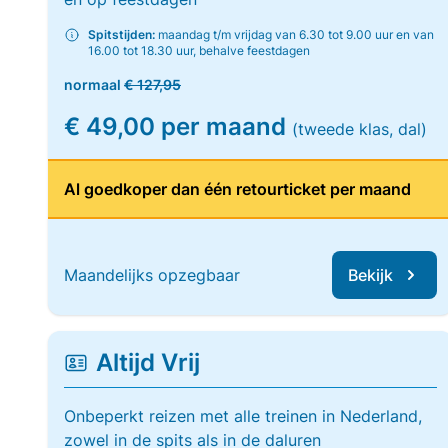
Spitstijden:
maandag t/m vrijdag van 6.30 tot 9.00 uur en van
16.00 tot 18.30 uur, behalve feestdagen
normaal
€ 127,95
€ 49,00 per maand
(tweede klas, dal)
Al goedkoper dan één retourticket per maand
Maandelijks opzegbaar
Bekijk
Altijd Vrij
Onbeperkt reizen met alle treinen in Nederland,
zowel in de spits als in de daluren