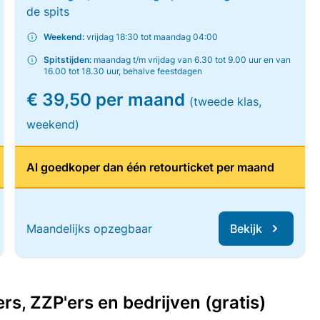
de spits
Weekend:
vrijdag 18:30 tot maandag 04:00
Spitstijden:
maandag t/m vrijdag van 6.30 tot 9.00 uur en van
16.00 tot 18.30 uur, behalve feestdagen
€ 39,50 per maand
(tweede klas,
weekend)
Al goedkoper dan één retourticket per maand
Maandelijks opzegbaar
Bekijk
, ZZP'ers en bedrijven (gratis)