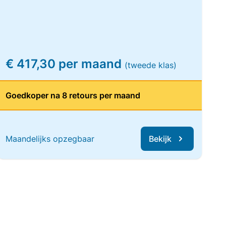
€ 417,30 per maand
(tweede klas)
Goedkoper na 8 retours per maand
Maandelijks opzegbaar
Bekijk