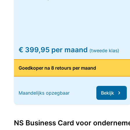
€ 399,95 per maand
(tweede klas)
Goedkoper na 8 retours per maand
Maandelijks opzegbaar
Bekijk
NS Business Card voor ondernemers