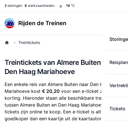
2
storingen
8
werkzaamheden
18
°C
Rijden de Treinen
Storing
Treintickets
Treintickets van Almere Buiten naar
Reispla
Den Haag Mariahoeve
Een enkele reis van Almere Buiten naar Den Haag
Vertrekt
Mariahoeve kost
€ 20,20
voor een e-ticket zonder
korting. Hieronder staan alle beschikbare treintickets
tussen Almere Buiten en Den Haag Mariahoeve. Deze
Tickets
tickets zijn online te koop. Een e-ticket is altijd
goedkoper dan een kaartje uit de kaartautomaat.