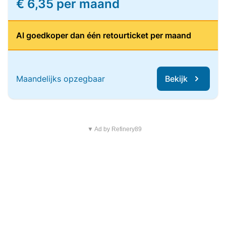
€ 6,35 per maand
Al goedkoper dan één retourticket per maand
Maandelijks opzegbaar
Bekijk
▼ Ad by Refinery89