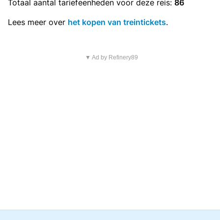
Totaal aantal
tariefeenheden
voor deze reis:
86
Lees meer over
het kopen van treintickets
.
▼ Ad by Refinery89