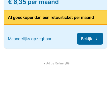
€ 6,35 per maand
Al goedkoper dan één retourticket per maand
Maandelijks opzegbaar
Bekijk
▼ Ad by Refinery89