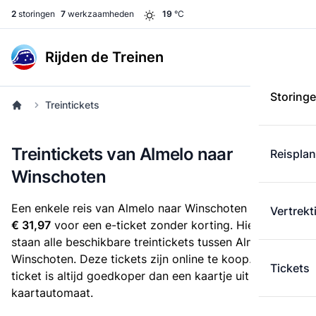
2
storingen
7
werkzaamheden
19
°C
Rijden de Treinen
Storing
Treintickets
Treintickets van Almelo naar
Reispla
Winschoten
Een enkele reis van Almelo naar Winschoten kost
Vertrekt
€ 31,97
voor een e-ticket zonder korting. Hieronder
staan alle beschikbare treintickets tussen Almelo en
Winschoten. Deze tickets zijn online te koop. Een e-
Tickets
ticket is altijd goedkoper dan een kaartje uit de
kaartautomaat.