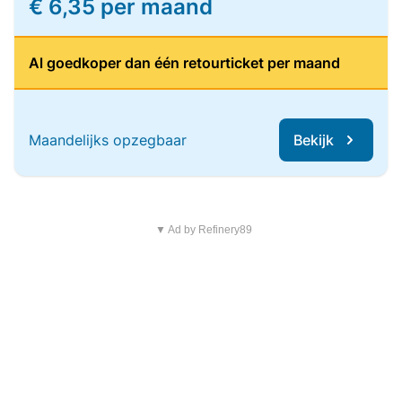
€ 6,35 per maand
Al goedkoper dan één retourticket per maand
Maandelijks opzegbaar
Bekijk
▼ Ad by Refinery89