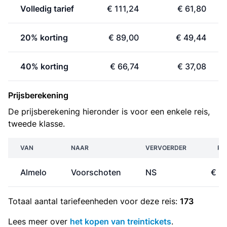
Volledig tarief
€ 111,24
€ 61,80
20% korting
€ 89,00
€ 49,44
40% korting
€ 66,74
€ 37,08
Prijsberekening
De prijsberekening hieronder is voor een enkele reis,
tweede klasse.
VAN
NAAR
VERVOERDER
PR
Almelo
Voorschoten
NS
€ 3
Totaal aantal
tariefeenheden
voor deze reis:
173
Lees meer over
het kopen van treintickets
.