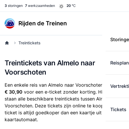
3
storingen
7
werkzaamheden
20
°C
Rijden de Treinen
Storing
Treintickets
Treintickets van Almelo naar
Reispla
Voorschoten
Een enkele reis van Almelo naar Voorschoten kost
Vertrekt
€ 30,90
voor een e-ticket zonder korting. Hieronder
staan alle beschikbare treintickets tussen Almelo en
Voorschoten. Deze tickets zijn online te koop. Een e-
Tickets
ticket is altijd goedkoper dan een kaartje uit de
kaartautomaat.