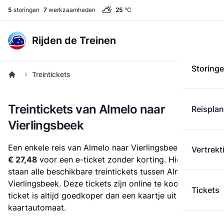
5
storingen
7
werkzaamheden
25
°C
Rijden de Treinen
Storing
Treintickets
Treintickets van Almelo naar
Reispla
Vierlingsbeek
Een enkele reis van Almelo naar Vierlingsbeek kost
Vertrekt
€ 27,48
voor een e-ticket zonder korting. Hieronder
staan alle beschikbare treintickets tussen Almelo en
Vierlingsbeek. Deze tickets zijn online te koop. Een e-
Tickets
ticket is altijd goedkoper dan een kaartje uit de
kaartautomaat.