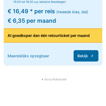
16.00 tot 18.30 uur, behalve feestdagen
€ 16,49 * per reis
(tweede klas, dal)
€ 6,35 per maand
Al goedkoper dan één retourticket per maand
Maandelijks opzegbaar
Bekijk
▼ Ad by Refinery89