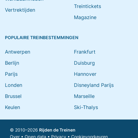
Treintickets
Vertrektijden
Magazine
POPULAIRE TREINBESTEMMINGEN
Antwerpen
Frankfurt
Berlijn
Duisburg
Parijs
Hannover
Londen
Disneyland Parijs
Brussel
Marseille
Keulen
Ski-Thalys
© 2010–2026
Rijden de Treinen
Over
•
Open data
•
Privacy
•
Cookievoorkeuren