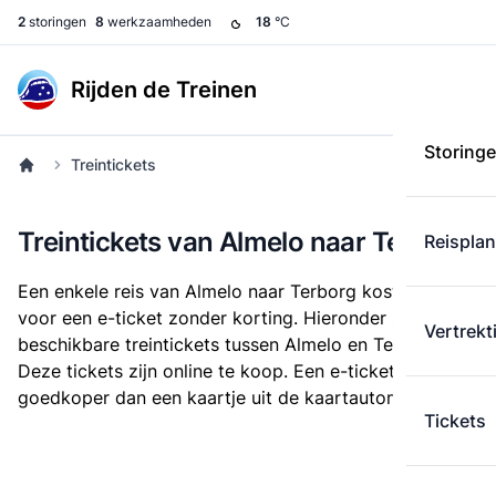
2
storingen
8
werkzaamheden
18
°C
Rijden de Treinen
Storing
Treintickets
Treintickets van Almelo naar Terborg
Reispla
Een enkele reis van Almelo naar Terborg kost
€ 26,30
voor een e-ticket zonder korting. Hieronder staan alle
Vertrekt
beschikbare treintickets tussen Almelo en Terborg.
Deze tickets zijn online te koop. Een e-ticket is altijd
goedkoper dan een kaartje uit de kaartautomaat.
Tickets