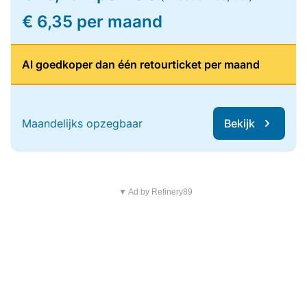
€ 6,35 per maand
Al goedkoper dan één retourticket per maand
Maandelijks opzegbaar
Bekijk
▼ Ad by Refinery89