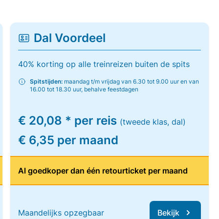
Dal Voordeel
40% korting op alle treinreizen buiten de spits
Spitstijden:
maandag t/m vrijdag van 6.30 tot 9.00 uur en van
16.00 tot 18.30 uur, behalve feestdagen
€ 20,08 * per reis
(tweede klas, dal)
€ 6,35 per maand
Al goedkoper dan één retourticket per maand
Maandelijks opzegbaar
Bekijk