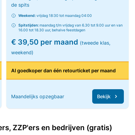
de spits
Weekend:
vrijdag 18:30 tot maandag 04:00
Spitstijden:
maandag t/m vrijdag van 6.30 tot 9.00 uur en van
16.00 tot 18.30 uur, behalve feestdagen
€ 39,50 per maand
(tweede klas,
weekend)
Al goedkoper dan één retourticket per maand
Maandelijks opzegbaar
Bekijk
, ZZP'ers en bedrijven (gratis)