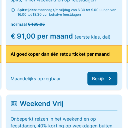
Spitstijden:
maandag t/m vrijdag van 6.30 tot 9.00 uur en van
16.00 tot 18.30 uur, behalve feestdagen
normaal
€ 169,95
€ 91,00 per maand
(eerste klas, dal)
Al goedkoper dan één retourticket per maand
Maandelijks opzegbaar
Bekijk
Weekend Vrij
Onbeperkt reizen in het weekend en op
feestdagen, 40% korting op weekdagen buiten