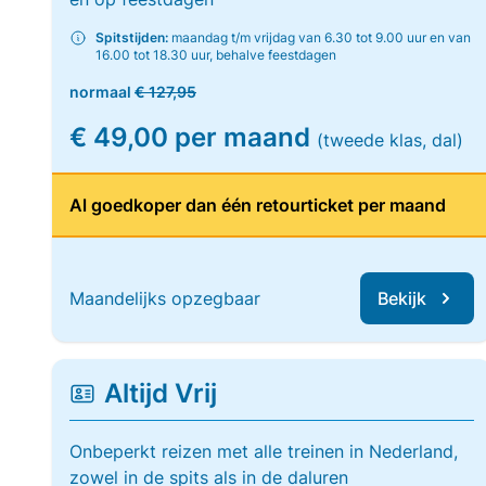
Spitstijden:
maandag t/m vrijdag van 6.30 tot 9.00 uur en van
16.00 tot 18.30 uur, behalve feestdagen
normaal
€ 127,95
€ 49,00 per maand
(tweede klas, dal)
Al goedkoper dan één retourticket per maand
Maandelijks opzegbaar
Bekijk
Altijd Vrij
Onbeperkt reizen met alle treinen in Nederland,
zowel in de spits als in de daluren