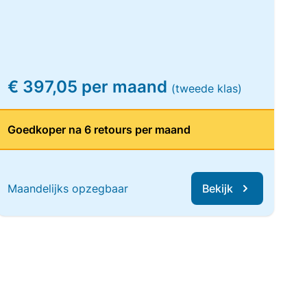
€ 397,05 per maand
(tweede klas)
Goedkoper na 6 retours per maand
Maandelijks opzegbaar
Bekijk