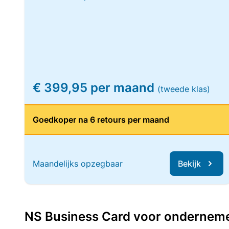
€ 399,95 per maand
(tweede klas)
Goedkoper na 6 retours per maand
Maandelijks opzegbaar
Bekijk
NS Business Card voor ondernemers