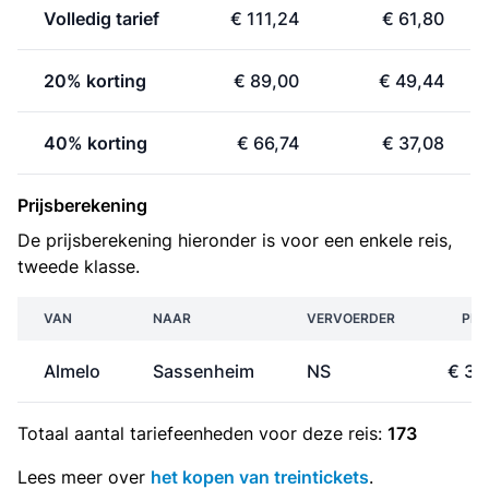
Volledig tarief
€ 111,24
€ 61,80
20% korting
€ 89,00
€ 49,44
40% korting
€ 66,74
€ 37,08
Prijsberekening
De prijsberekening hieronder is voor een enkele reis,
tweede klasse.
VAN
NAAR
VERVOERDER
PRI
Almelo
Sassenheim
NS
€ 30
Totaal aantal
tariefeenheden
voor deze reis:
173
Lees meer over
het kopen van treintickets
.