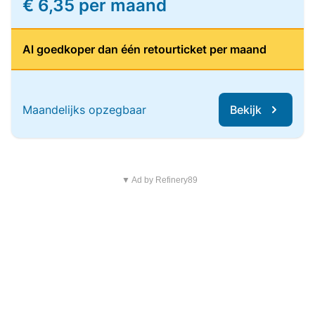
€ 6,35 per maand
Al goedkoper dan één retourticket per maand
Maandelijks opzegbaar
Bekijk
▼ Ad by Refinery89