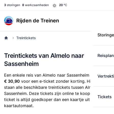
3
storingen
8
werkzaamheden
20
°C
Rijden de Treinen
Storing
Treintickets
Treintickets van Almelo naar
Reispla
Sassenheim
Een enkele reis van Almelo naar Sassenheim kost
Vertrekt
€ 30,90
voor een e-ticket zonder korting. Hieronder
staan alle beschikbare treintickets tussen Almelo en
Sassenheim. Deze tickets zijn online te koop. Een e-
Tickets
ticket is altijd goedkoper dan een kaartje uit de
kaartautomaat.