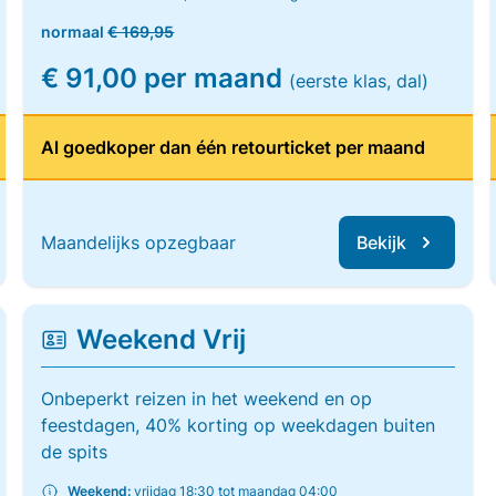
normaal
€ 169,95
€ 91,00 per maand
(eerste klas, dal)
Al goedkoper dan één retourticket per maand
Maandelijks opzegbaar
Bekijk
Weekend Vrij
Onbeperkt reizen in het weekend en op
feestdagen, 40% korting op weekdagen buiten
de spits
Weekend:
vrijdag 18:30 tot maandag 04:00