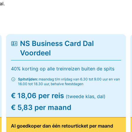
al.
NS Business Card Dal
Voordeel
40% korting op alle treinreizen buiten de spits
Spitstijden:
maandag t/m vrijdag van 6.30 tot 9.00 uur en van
16.00 tot 18.30 uur, behalve feestdagen
€ 18,06 per reis
(tweede klas, dal)
€ 5,83 per maand
Al goedkoper dan één retourticket per maand