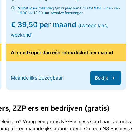
Spitstijden:
maandag t/m vrijdag van 6.30 tot 9.00 uur en van
16.00 tot 18.30 uur, behalve feestdagen
€ 39,50 per maand
(tweede klas,
weekend)
Al goedkoper dan één retourticket per maand
Maandelijks opzegbaar
Bekijk
, ZZP'ers en bedrijven (gratis)
oeleinden? Vraag een gratis NS-Business Card aan. Je ontva
kening of een maandelijks abonnement. Om een NS Business