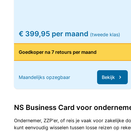
€ 399,95 per maand
(tweede klas)
Goedkoper na 7 retours per maand
Maandelijks opzegbaar
Bekijk
NS Business Card voor ondernemers
Ondernemer, ZZP'er, of reis je vaak voor zakelijke d
kunt eenvoudig wisselen tussen losse reizen op re