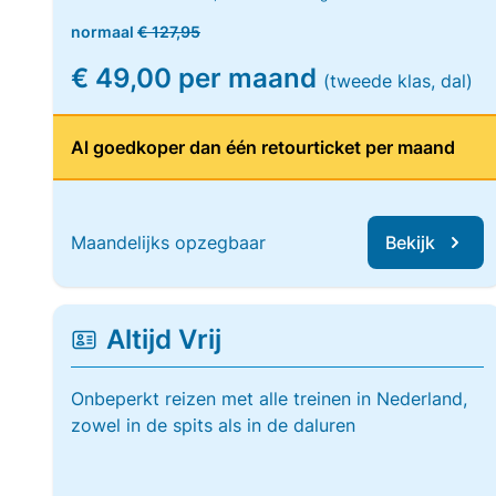
normaal
€ 127,95
€ 49,00 per maand
(tweede klas, dal)
Al goedkoper dan één retourticket per maand
Maandelijks opzegbaar
Bekijk
Altijd Vrij
Onbeperkt reizen met alle treinen in Nederland,
zowel in de spits als in de daluren