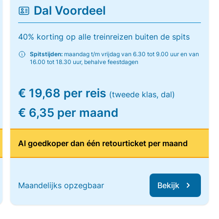
Dal Voordeel
40% korting op alle treinreizen buiten de spits
Spitstijden:
maandag t/m vrijdag van 6.30 tot 9.00 uur en van
16.00 tot 18.30 uur, behalve feestdagen
€ 19,68 per reis
(tweede klas, dal)
€ 6,35 per maand
Al goedkoper dan één retourticket per maand
Maandelijks opzegbaar
Bekijk