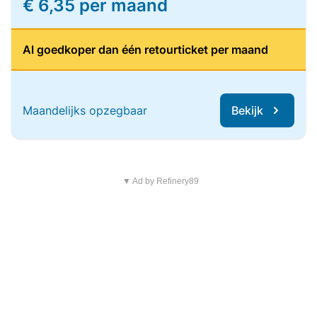
€ 6,35 per maand
Al goedkoper dan één retourticket per maand
Maandelijks opzegbaar
Bekijk
▼ Ad by Refinery89