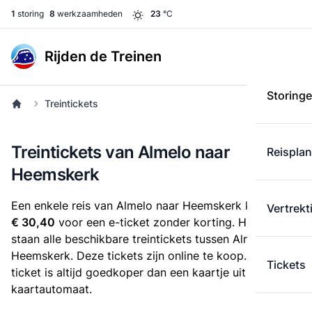
1
storing
8
werkzaamheden
23
°C
Rijden de Treinen
Storing
Treintickets
Treintickets van Almelo naar
Reispla
Heemskerk
Een enkele reis van Almelo naar Heemskerk kost
Vertrekt
€ 30,40
voor een e-ticket zonder korting. Hieronder
staan alle beschikbare treintickets tussen Almelo en
Heemskerk. Deze tickets zijn online te koop. Een e-
Tickets
ticket is altijd goedkoper dan een kaartje uit de
kaartautomaat.