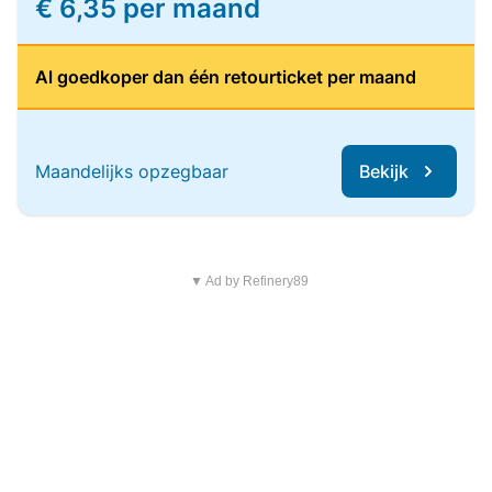
€ 6,35 per maand
Al goedkoper dan één retourticket per maand
Maandelijks opzegbaar
Bekijk
▼ Ad by Refinery89