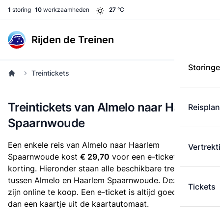
1
storing
10
werkzaamheden
27
°C
Rijden de Treinen
Storing
Treintickets
Treintickets van Almelo naar Haarlem
Reispla
Spaarnwoude
Een enkele reis van Almelo naar Haarlem
Vertrekt
Spaarnwoude kost
€ 29,70
voor een e-ticket zonder
korting. Hieronder staan alle beschikbare treintickets
tussen Almelo en Haarlem Spaarnwoude. Deze tickets
Tickets
zijn online te koop. Een e-ticket is altijd goedkoper
dan een kaartje uit de kaartautomaat.