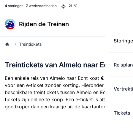
4
storingen
7
werkzaamheden
21
°C
Rijden de Treinen
Storing
Treintickets
Treintickets van Almelo naar Echt
Reispla
Een enkele reis van Almelo naar Echt kost
€ 33,73
voor een e-ticket zonder korting. Hieronder staan alle
Vertrekt
beschikbare treintickets tussen Almelo en Echt. Deze
tickets zijn online te koop. Een e-ticket is altijd
goedkoper dan een kaartje uit de kaartautomaat.
Tickets