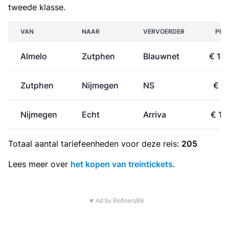
tweede klasse.
VAN
NAAR
VERVOERDER
PRI
Almelo
Zutphen
Blauwnet
€ 15
Zutphen
Nijmegen
NS
€ 9
Nijmegen
Echt
Arriva
€ 10
Totaal aantal
tariefeenheden
voor deze reis:
205
Lees meer over
het kopen van treintickets
.
▼ Ad by Refinery89