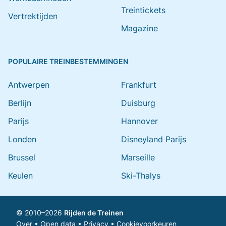
Treintickets
Vertrektijden
Magazine
POPULAIRE TREINBESTEMMINGEN
Antwerpen
Frankfurt
Berlijn
Duisburg
Parijs
Hannover
Londen
Disneyland Parijs
Brussel
Marseille
Keulen
Ski-Thalys
© 2010–2026
Rijden de Treinen
Over
•
Open data
•
Privacy
•
Cookievoorkeuren