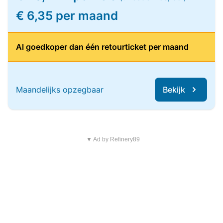
€ 6,35 per maand
Al goedkoper dan één retourticket per maand
Maandelijks opzegbaar
Bekijk
▼ Ad by Refinery89