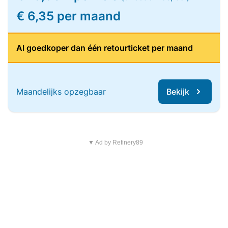
€ 6,35 per maand
Al goedkoper dan één retourticket per maand
Maandelijks opzegbaar
Bekijk
▼ Ad by Refinery89