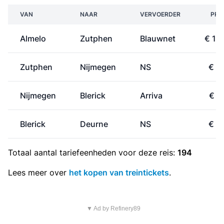
VAN
NAAR
VERVOERDER
PRI
Almelo
Zutphen
Blauwnet
€ 15
Zutphen
Nijmegen
NS
€ 9
Nijmegen
Blerick
Arriva
€ 6
Blerick
Deurne
NS
€ 2
Totaal aantal
tariefeenheden
voor deze reis:
194
Lees meer over
het kopen van treintickets
.
▼ Ad by Refinery89