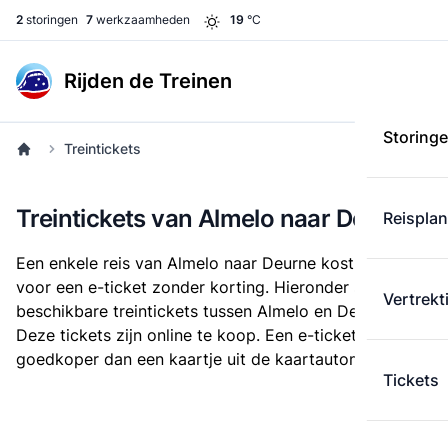
2
storingen
7
werkzaamheden
19
°C
Rijden de Treinen
Storing
Treintickets
Treintickets van Almelo naar Deurne
Reispla
Een enkele reis van Almelo naar Deurne kost
€ 33,30
voor een e-ticket zonder korting. Hieronder staan alle
Vertrekt
beschikbare treintickets tussen Almelo en Deurne.
Deze tickets zijn online te koop. Een e-ticket is altijd
goedkoper dan een kaartje uit de kaartautomaat.
Tickets