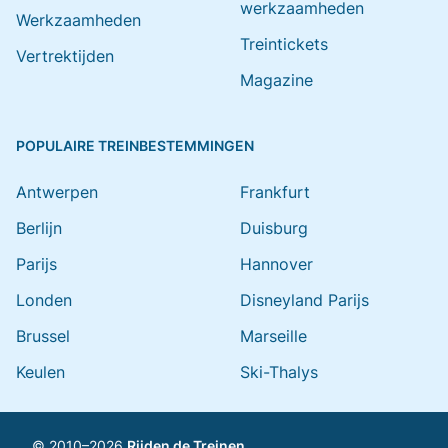
werkzaamheden
Werkzaamheden
Treintickets
Vertrektijden
Magazine
POPULAIRE TREINBESTEMMINGEN
Antwerpen
Frankfurt
Berlijn
Duisburg
Parijs
Hannover
Londen
Disneyland Parijs
Brussel
Marseille
Keulen
Ski-Thalys
© 2010–2026
Rijden de Treinen