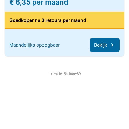
€ 6,35 per maand
Goedkoper na 3 retours per maand
Maandelijks opzegbaar
Bekijk
▼ Ad by Refinery89