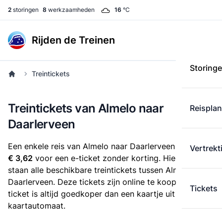
2
storingen
8
werkzaamheden
16
°C
Rijden de Treinen
Storing
Treintickets
Treintickets van Almelo naar
Reispla
Daarlerveen
Een enkele reis van Almelo naar Daarlerveen kost
Vertrekt
€ 3,62
voor een e-ticket zonder korting. Hieronder
staan alle beschikbare treintickets tussen Almelo en
Daarlerveen. Deze tickets zijn online te koop. Een e-
Tickets
ticket is altijd goedkoper dan een kaartje uit de
kaartautomaat.