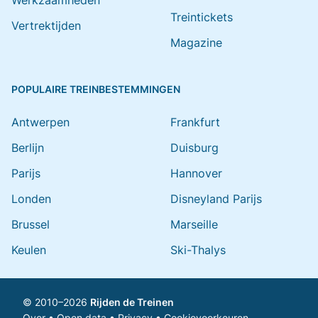
Werkzaamheden
Treintickets
Vertrektijden
Magazine
POPULAIRE TREINBESTEMMINGEN
Antwerpen
Frankfurt
Berlijn
Duisburg
Parijs
Hannover
Londen
Disneyland Parijs
Brussel
Marseille
Keulen
Ski-Thalys
© 2010–2026
Rijden de Treinen
Over
•
Open data
•
Privacy
•
Cookievoorkeuren