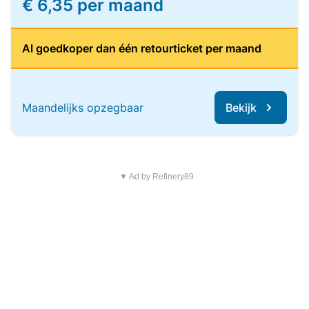
€ 6,35 per maand
Al goedkoper dan één retourticket per maand
Maandelijks opzegbaar
Bekijk
▼ Ad by Refinery89