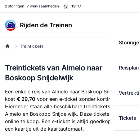
2
storingen
7
werkzaamheden
19
°C
Rijden de Treinen
Storing
Treintickets
Treintickets van Almelo naar
Reispla
Boskoop Snijdelwijk
Een enkele reis van Almelo naar Boskoop Snijdelwijk
Vertrekt
kost
€ 29,70
voor een e-ticket zonder korting.
Hieronder staan alle beschikbare treintickets tussen
Almelo en Boskoop Snijdelwijk. Deze tickets zijn
Tickets
online te koop. Een e-ticket is altijd goedkoper dan
een kaartje uit de kaartautomaat.