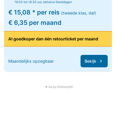
16.00 tot 18.30 uur, behalve feestdagen
€ 15,08 * per reis
(tweede klas, dal)
€ 6,35 per maand
Al goedkoper dan één retourticket per maand
Maandelijks opzegbaar
Bekijk
▼ Ad by Refinery89