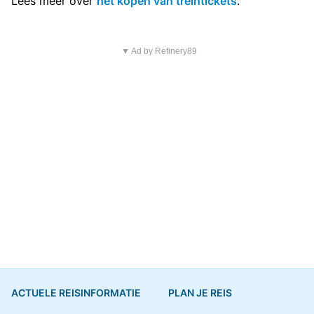
Lees meer over
het kopen van treintickets
.
▼ Ad by Refinery89
ACTUELE REISINFORMATIE
PLAN JE REIS