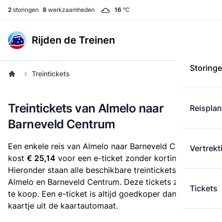
2
storingen
8
werkzaamheden
16
°C
Rijden de Treinen
Storing
Treintickets
Treintickets van Almelo naar
Reispla
Barneveld Centrum
Een enkele reis van Almelo naar Barneveld Centrum
Vertrekt
kost
€ 25,14
voor een e-ticket zonder korting.
Hieronder staan alle beschikbare treintickets tussen
Almelo en Barneveld Centrum. Deze tickets zijn online
Tickets
te koop. Een e-ticket is altijd goedkoper dan een
kaartje uit de kaartautomaat.