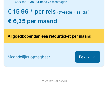
16.00 tot 18.30 uur, behalve feestdagen
€ 15,96 * per reis
(tweede klas, dal)
€ 6,35 per maand
Al goedkoper dan één retourticket per maand
Maandelijks opzegbaar
Bekijk
▼ Ad by Refinery89