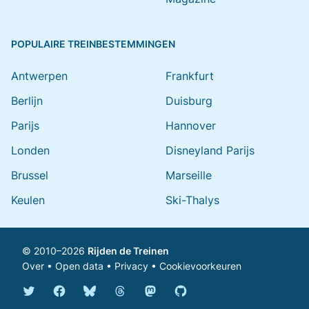
POPULAIRE TREINBESTEMMINGEN
Antwerpen
Frankfurt
Berlijn
Duisburg
Parijs
Hannover
Londen
Disneyland Parijs
Brussel
Marseille
Keulen
Ski-Thalys
© 2010–2026
Rijden de Treinen
Over
•
Open data
•
Privacy
•
Cookievoorkeuren
Bluesky @rijdendetreinen.nl
Threads @rijdendetreinen
Mastodon @rijdendetreinen@ma
Twitter @rijdendetreinen
Facebook rijdendetreinen
GitHub rijdendetreinen