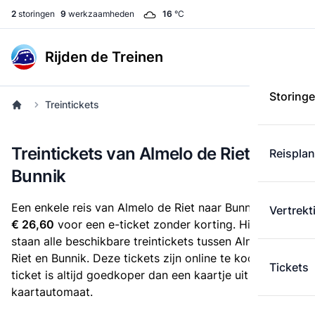
2
storingen
9
werkzaamheden
16
°C
Rijden de Treinen
Storing
Treintickets
Treintickets van Almelo de Riet naar
Reispla
Bunnik
Een enkele reis van Almelo de Riet naar Bunnik kost
Vertrekt
€ 26,60
voor een e-ticket zonder korting. Hieronder
staan alle beschikbare treintickets tussen Almelo de
Riet en Bunnik. Deze tickets zijn online te koop. Een e-
Tickets
ticket is altijd goedkoper dan een kaartje uit de
kaartautomaat.