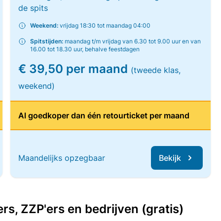
de spits
Weekend:
vrijdag 18:30 tot maandag 04:00
Spitstijden:
maandag t/m vrijdag van 6.30 tot 9.00 uur en van
16.00 tot 18.30 uur, behalve feestdagen
€ 39,50 per maand
(tweede klas,
weekend)
Al goedkoper dan één retourticket per maand
Maandelijks opzegbaar
Bekijk
, ZZP'ers en bedrijven (gratis)