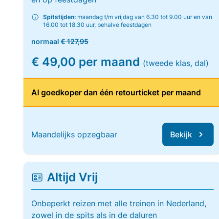
Spitstijden:
maandag t/m vrijdag van 6.30 tot 9.00 uur en van
16.00 tot 18.30 uur, behalve feestdagen
normaal
€ 127,95
€ 49,00 per maand
(tweede klas, dal)
Al goedkoper dan één retourticket per maand
Maandelijks opzegbaar
Bekijk
Altijd Vrij
Onbeperkt reizen met alle treinen in Nederland,
zowel in de spits als in de daluren