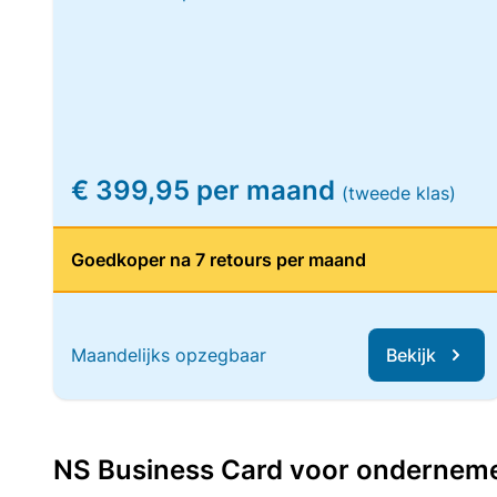
€ 399,95 per maand
(tweede klas)
Goedkoper na 7 retours per maand
Maandelijks opzegbaar
Bekijk
NS Business Card voor ondernemers