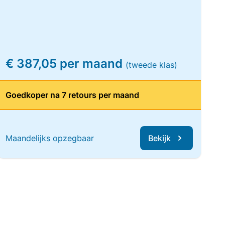
€ 387,05 per maand
(tweede klas)
Goedkoper na 7 retours per maand
Maandelijks opzegbaar
Bekijk