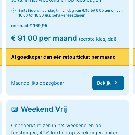
Spitstijden:
maandag t/m vrijdag van 6.30 tot 9.00 uur en van
16.00 tot 18.30 uur, behalve feestdagen
normaal
€ 169,95
€ 91,00 per maand
(eerste klas, dal)
Al goedkoper dan één retourticket per maand
Maandelijks opzegbaar
Bekijk
Weekend Vrij
Onbeperkt reizen in het weekend en op
feestdagen, 40% korting op weekdagen buiten