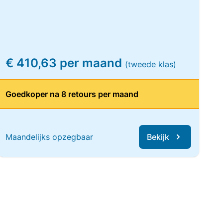
€ 410,63 per maand
(tweede klas)
Goedkoper na 8 retours per maand
Maandelijks opzegbaar
Bekijk