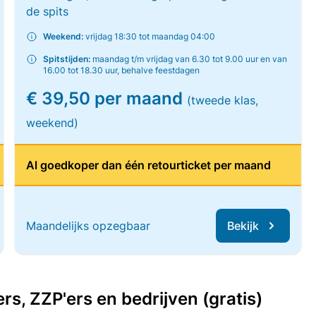
de spits
Weekend:
vrijdag 18:30 tot maandag 04:00
Spitstijden:
maandag t/m vrijdag van 6.30 tot 9.00 uur en van
16.00 tot 18.30 uur, behalve feestdagen
€ 39,50 per maand
(tweede klas,
weekend)
Al goedkoper dan één retourticket per maand
Maandelijks opzegbaar
Bekijk
, ZZP'ers en bedrijven (gratis)