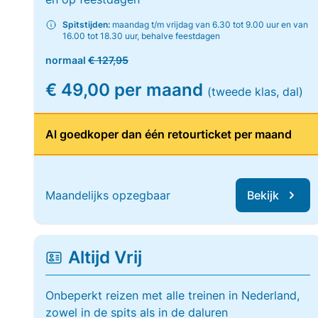
Spitstijden:
maandag t/m vrijdag van 6.30 tot 9.00 uur en van
16.00 tot 18.30 uur, behalve feestdagen
normaal
€ 127,95
€ 49,00 per maand
(tweede klas, dal)
Al goedkoper dan één retourticket per maand
Maandelijks opzegbaar
Bekijk
Altijd Vrij
Onbeperkt reizen met alle treinen in Nederland,
zowel in de spits als in de daluren