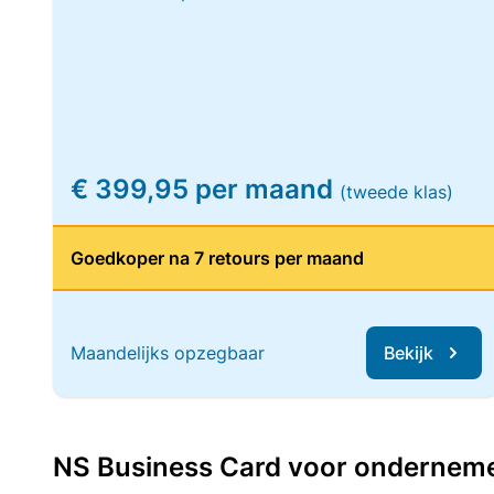
€ 399,95 per maand
(tweede klas)
Goedkoper na 7 retours per maand
Maandelijks opzegbaar
Bekijk
NS Business Card voor ondernemers