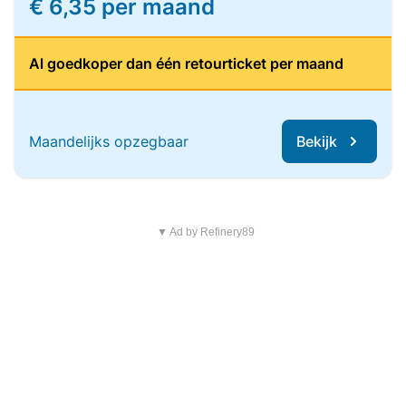
€ 6,35 per maand
Al goedkoper dan één retourticket per maand
Maandelijks opzegbaar
Bekijk
▼ Ad by Refinery89