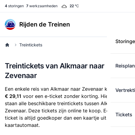
4
storingen
7
werkzaamheden
22
°C
Rijden de Treinen
Storing
Treintickets
Treintickets van Alkmaar naar
Reispla
Zevenaar
Een enkele reis van Alkmaar naar Zevenaar kost
Vertrekt
€ 29,11
voor een e-ticket zonder korting. Hieronder
staan alle beschikbare treintickets tussen Alkmaar en
Zevenaar. Deze tickets zijn online te koop. Een e-
Tickets
ticket is altijd goedkoper dan een kaartje uit de
kaartautomaat.