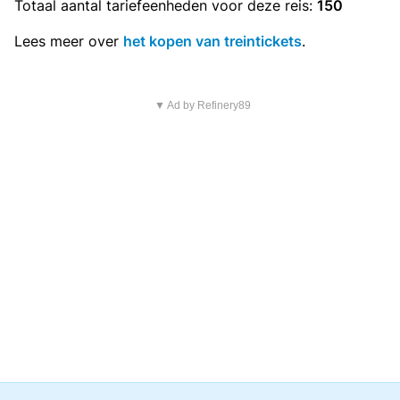
Totaal aantal
tariefeenheden
voor deze reis:
150
Lees meer over
het kopen van treintickets
.
▼ Ad by Refinery89