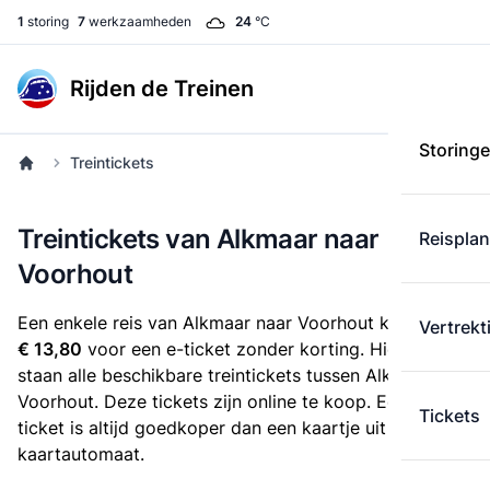
1
storing
7
werkzaamheden
24
°C
Rijden de Treinen
Storing
Treintickets
Treintickets van Alkmaar naar
Reispla
Voorhout
Een enkele reis van Alkmaar naar Voorhout kost
Vertrekt
€ 13,80
voor een e-ticket zonder korting. Hieronder
staan alle beschikbare treintickets tussen Alkmaar en
Voorhout. Deze tickets zijn online te koop. Een e-
Tickets
ticket is altijd goedkoper dan een kaartje uit de
kaartautomaat.