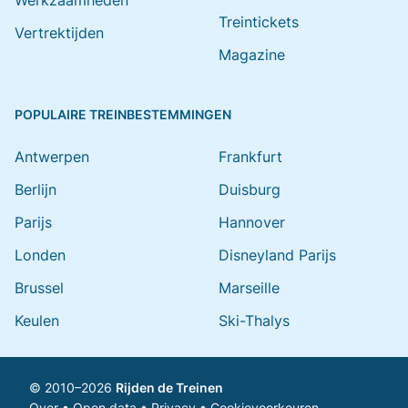
Werkzaamheden
Treintickets
Vertrektijden
Magazine
POPULAIRE TREINBESTEMMINGEN
Antwerpen
Frankfurt
Berlijn
Duisburg
Parijs
Hannover
Londen
Disneyland Parijs
Brussel
Marseille
Keulen
Ski-Thalys
© 2010–2026
Rijden de Treinen
Over
•
Open data
•
Privacy
•
Cookievoorkeuren