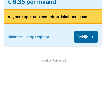
€ 6,35 per maand
Al goedkoper dan één retourticket per maand
Maandelijks opzegbaar
Bekijk
▼ Ad by Refinery89