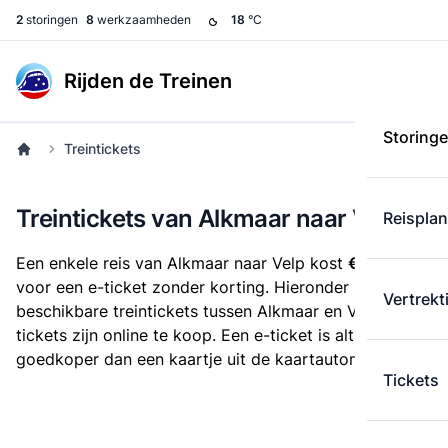
2
storingen
8
werkzaamheden
18
°C
Rijden de Treinen
Storing
Treintickets
Treintickets van Alkmaar naar Velp
Reispla
Een enkele reis van Alkmaar naar Velp kost
€ 28,00
voor een e-ticket zonder korting. Hieronder staan alle
Vertrekt
beschikbare treintickets tussen Alkmaar en Velp. Deze
tickets zijn online te koop. Een e-ticket is altijd
goedkoper dan een kaartje uit de kaartautomaat.
Tickets