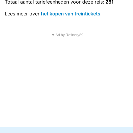
Totaal aantal
tariefeenheden
voor deze reis:
281
Lees meer over
het kopen van treintickets
.
▼ Ad by Refinery89