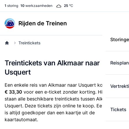
1
storing
10
werkzaamheden
25
°C
Rijden de Treinen
Storing
Treintickets
Treintickets van Alkmaar naar
Reispla
Usquert
Een enkele reis van Alkmaar naar Usquert kost
Vertrekt
€ 33,30
voor een e-ticket zonder korting. Hieronder
staan alle beschikbare treintickets tussen Alkmaar en
Usquert. Deze tickets zijn online te koop. Een e-ticket
Tickets
is altijd goedkoper dan een kaartje uit de
kaartautomaat.