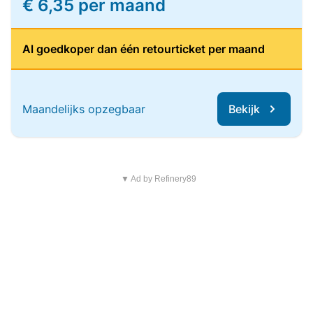
€ 6,35 per maand
Al goedkoper dan één retourticket per maand
Maandelijks opzegbaar
Bekijk
▼ Ad by Refinery89