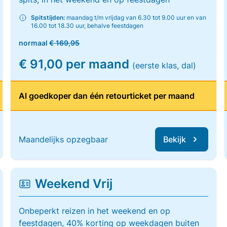
Spitstijden:
maandag t/m vrijdag van 6.30 tot 9.00 uur en van
16.00 tot 18.30 uur, behalve feestdagen
normaal
€ 169,95
€ 91,00 per maand
(eerste klas, dal)
Al goedkoper dan één retourticket per maand
Maandelijks opzegbaar
Bekijk
Weekend Vrij
Onbeperkt reizen in het weekend en op
feestdagen, 40% korting op weekdagen buiten