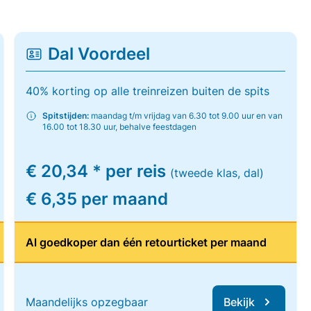
Dal Voordeel
40% korting op alle treinreizen buiten de spits
Spitstijden:
maandag t/m vrijdag van 6.30 tot 9.00 uur en van
16.00 tot 18.30 uur, behalve feestdagen
€ 20,34 * per reis
(tweede klas, dal)
€ 6,35 per maand
Al goedkoper dan één retourticket per maand
Maandelijks opzegbaar
Bekijk