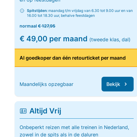
Spitstijden:
maandag t/m vrijdag van 6.30 tot 9.00 uur en van
16.00 tot 18.30 uur, behalve feestdagen
normaal
€ 127,95
€ 49,00 per maand
(tweede klas, dal)
Al goedkoper dan één retourticket per maand
Maandelijks opzegbaar
Bekijk
Altijd Vrij
Onbeperkt reizen met alle treinen in Nederland,
zowel in de spits als in de daluren