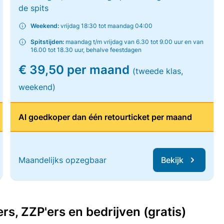
de spits
Weekend:
vrijdag 18:30 tot maandag 04:00
Spitstijden:
maandag t/m vrijdag van 6.30 tot 9.00 uur en van
16.00 tot 18.30 uur, behalve feestdagen
€ 39,50 per maand
(tweede klas,
weekend)
Al goedkoper dan één retourticket per maand
Maandelijks opzegbaar
Bekijk
, ZZP'ers en bedrijven (gratis)