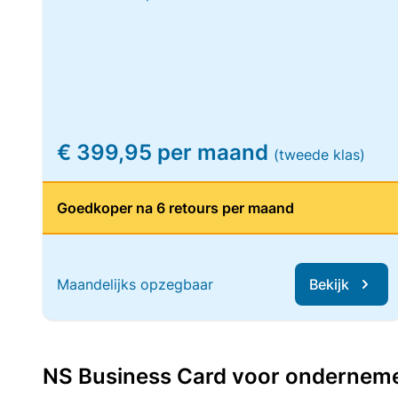
€ 399,95 per maand
(tweede klas)
Goedkoper na 6 retours per maand
Maandelijks opzegbaar
Bekijk
NS Business Card voor ondernemers