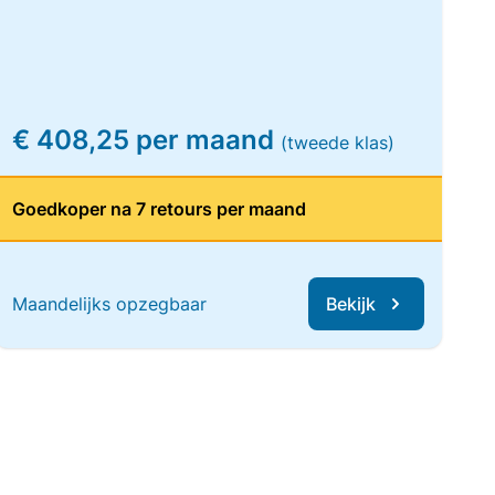
€ 408,25 per maand
(tweede klas)
Goedkoper na 7 retours per maand
Maandelijks opzegbaar
Bekijk