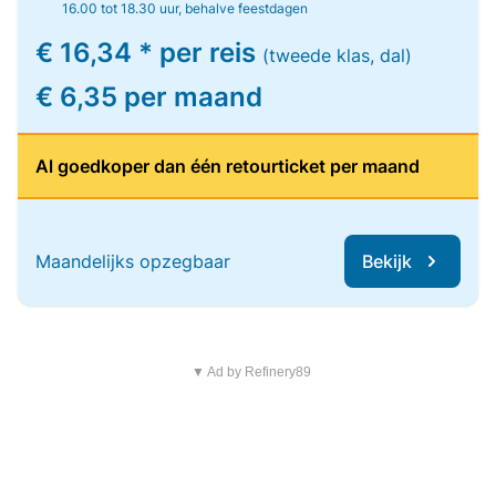
16.00 tot 18.30 uur, behalve feestdagen
€ 16,34 * per reis
(tweede klas, dal)
€ 6,35 per maand
Al goedkoper dan één retourticket per maand
Maandelijks opzegbaar
Bekijk
▼ Ad by Refinery89