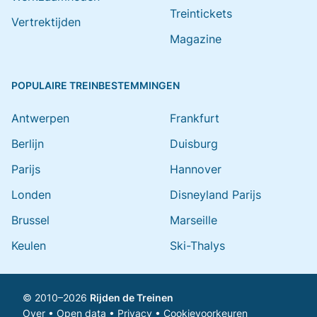
Treintickets
Vertrektijden
Magazine
POPULAIRE TREINBESTEMMINGEN
Antwerpen
Frankfurt
Berlijn
Duisburg
Parijs
Hannover
Londen
Disneyland Parijs
Brussel
Marseille
Keulen
Ski-Thalys
© 2010–2026
Rijden de Treinen
Over
•
Open data
•
Privacy
•
Cookievoorkeuren