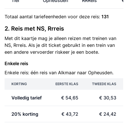
Tiel
Opheusden
RRReis
€ 
Totaal aantal
tariefeenheden
voor deze reis:
131
2. Reis met NS, Rrreis
Met dit kaartje mag je alleen reizen met treinen van
NS, Rrreis. Als je dit ticket gebruikt in een trein van
een andere vervoerder riskeer je een boete.
Enkele reis
Enkele reis: één reis van Alkmaar naar Opheusden.
KORTING
EERSTE KLAS
TWEEDE KLAS
Volledig tarief
€ 54,65
€ 30,53
20% korting
€ 43,72
€ 24,42