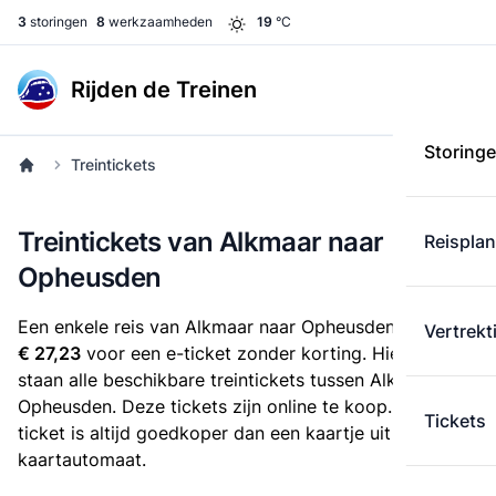
3
storingen
8
werkzaamheden
19
°C
Rijden de Treinen
Storing
Treintickets
Treintickets van Alkmaar naar
Reispla
Opheusden
Een enkele reis van Alkmaar naar Opheusden kost
Vertrekt
€ 27,23
voor een e-ticket zonder korting. Hieronder
staan alle beschikbare treintickets tussen Alkmaar en
Opheusden. Deze tickets zijn online te koop. Een e-
Tickets
ticket is altijd goedkoper dan een kaartje uit de
kaartautomaat.