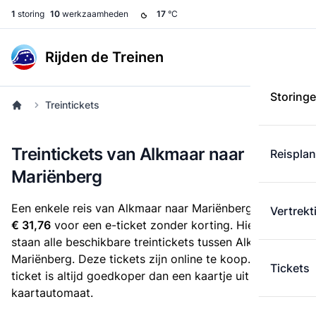
1
storing
10
werkzaamheden
17
°C
Rijden de Treinen
Storing
Treintickets
Treintickets van Alkmaar naar
Reispla
Mariënberg
Een enkele reis van Alkmaar naar Mariënberg kost
Vertrekt
€ 31,76
voor een e-ticket zonder korting. Hieronder
staan alle beschikbare treintickets tussen Alkmaar en
Mariënberg. Deze tickets zijn online te koop. Een e-
Tickets
ticket is altijd goedkoper dan een kaartje uit de
kaartautomaat.