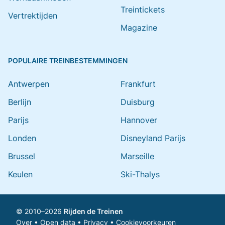
Treintickets
Vertrektijden
Magazine
POPULAIRE TREINBESTEMMINGEN
Antwerpen
Frankfurt
Berlijn
Duisburg
Parijs
Hannover
Londen
Disneyland Parijs
Brussel
Marseille
Keulen
Ski-Thalys
© 2010–2026
Rijden de Treinen
Over
•
Open data
•
Privacy
•
Cookievoorkeuren