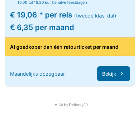
16.00 tot 18.30 uur, behalve feestdagen
€ 19,06 * per reis
(tweede klas, dal)
€ 6,35 per maand
Al goedkoper dan één retourticket per maand
Maandelijks opzegbaar
Bekijk
▼ Ad by Refinery89