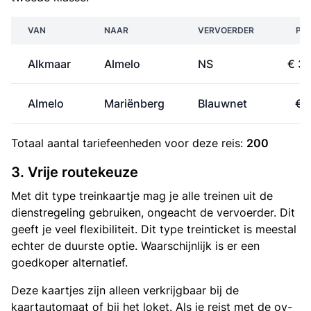
VAN
NAAR
VERVOERDER
PRI
Alkmaar
Almelo
NS
€ 31
Almelo
Mariënberg
Blauwnet
€ 1
Totaal aantal
tariefeenheden
voor deze reis:
200
3. Vrije routekeuze
Met dit type treinkaartje mag je alle treinen uit de
dienstregeling gebruiken, ongeacht de vervoerder. Dit
geeft je veel flexibiliteit. Dit type treinticket is meestal
echter de duurste optie. Waarschijnlijk is er een
goedkoper alternatief.
Deze kaartjes zijn alleen verkrijgbaar bij de
kaartautomaat of bij het loket. Als je reist met de ov-