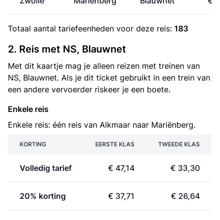
Zwolle
Mariënberg
Blauwnet
€ 3
Totaal aantal
tariefeenheden
voor deze reis:
183
2. Reis met NS, Blauwnet
Met dit kaartje mag je alleen reizen met treinen van
NS, Blauwnet. Als je dit ticket gebruikt in een trein van
een andere vervoerder riskeer je een boete.
Enkele reis
Enkele reis: één reis van Alkmaar naar Mariënberg.
KORTING
EERSTE KLAS
TWEEDE KLAS
Volledig tarief
€ 47,14
€ 33,30
20% korting
€ 37,71
€ 26,64