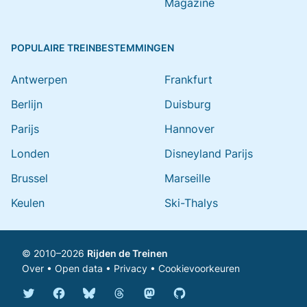
Magazine
POPULAIRE TREINBESTEMMINGEN
Antwerpen
Frankfurt
Berlijn
Duisburg
Parijs
Hannover
Londen
Disneyland Parijs
Brussel
Marseille
Keulen
Ski-Thalys
© 2010–2026
Rijden de Treinen
Over
•
Open data
•
Privacy
•
Cookievoorkeuren
Bluesky @rijdendetreinen.nl
Threads @rijdendetreinen
Mastodon @rijdendetreinen@ma