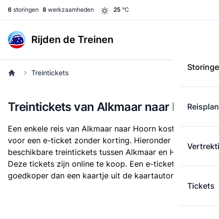
6
storingen
8
werkzaamheden
25
°C
Rijden de Treinen
Storing
Treintickets
Treintickets van Alkmaar naar Hoorn
Reispla
Een enkele reis van Alkmaar naar Hoorn kost
€ 6,60
voor een e-ticket zonder korting. Hieronder staan alle
Vertrekt
beschikbare treintickets tussen Alkmaar en Hoorn.
Deze tickets zijn online te koop. Een e-ticket is altijd
goedkoper dan een kaartje uit de kaartautomaat.
Tickets