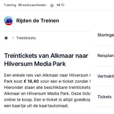
1
storing
10
werkzaamheden
14
°C
Rijden de Treinen
Storing
Treintickets
Treintickets van Alkmaar naar
Reispla
Hilversum Media Park
Een enkele reis van Alkmaar naar Hilversum Media
Vertrekt
Park kost
€ 16,40
voor een e-ticket zonder korting.
Hieronder staan alle beschikbare treintickets tussen
Alkmaar en Hilversum Media Park. Deze tickets zijn
Tickets
online te koop. Een e-ticket is altijd goedkoper dan
een kaartje uit de kaartautomaat.