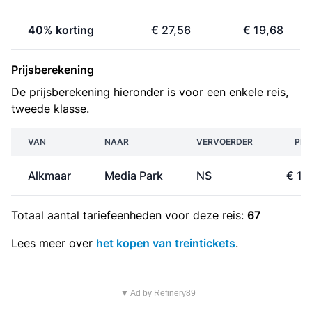
40% korting
€ 27,56
€ 19,68
Prijsberekening
De prijsberekening hieronder is voor een enkele reis,
tweede klasse.
VAN
NAAR
VERVOERDER
PRI
Alkmaar
Media Park
NS
€ 16
Totaal aantal
tariefeenheden
voor deze reis:
67
Lees meer over
het kopen van treintickets
.
▼ Ad by Refinery89