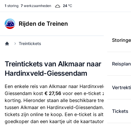
1
storing
7
werkzaamheden
24
°C
Rijden de Treinen
Storing
Treintickets
Treintickets van Alkmaar naar
Reispla
Hardinxveld-Giessendam
Een enkele reis van Alkmaar naar Hardinxveld-
Vertrekt
Giessendam kost
€ 27,56
voor een e-ticket zonder
korting. Hieronder staan alle beschikbare treintickets
tussen Alkmaar en Hardinxveld-Giessendam. Deze
Tickets
tickets zijn online te koop. Een e-ticket is altijd
goedkoper dan een kaartje uit de kaartautomaat.