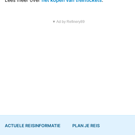
Lees meer over
het kopen van treintickets
.
▼ Ad by Refinery89
ACTUELE REISINFORMATIE
PLAN JE REIS