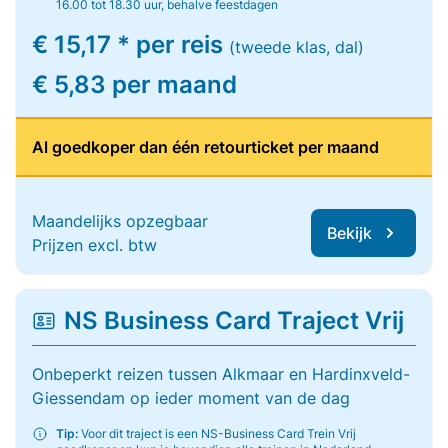
16.00 tot 18.30 uur, behalve feestdagen
€ 15,17 * per reis
(tweede klas, dal)
€ 5,83 per maand
Al goedkoper dan één retourticket per maand
Maandelijks opzegbaar
Bekijk
Prijzen excl. btw
NS Business Card Traject Vrij
Onbeperkt reizen tussen Alkmaar en Hardinxveld-
Giessendam op ieder moment van de dag
Tip:
Voor dit traject is een NS-Business Card Trein Vrij