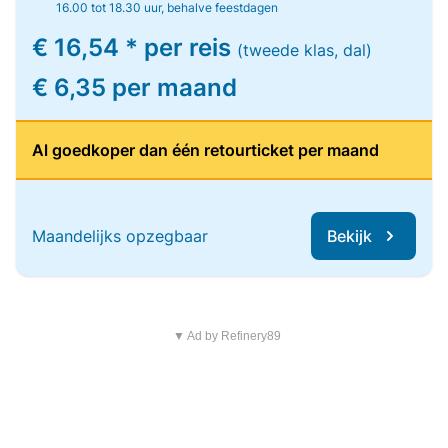
16.00 tot 18.30 uur, behalve feestdagen
€ 16,54 * per reis
(tweede klas, dal)
€ 6,35 per maand
Al goedkoper dan één retourticket per maand
Maandelijks opzegbaar
Bekijk
▼ Ad by Refinery89