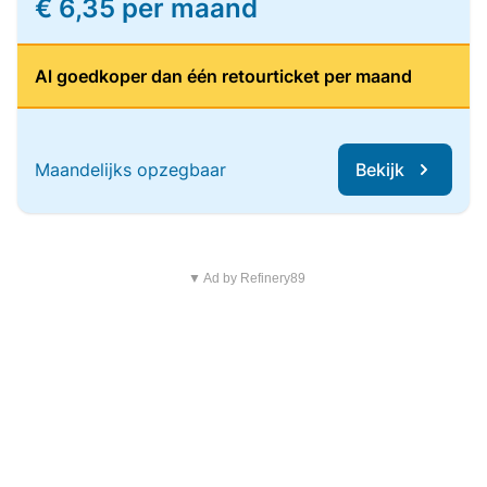
€ 6,35 per maand
Al goedkoper dan één retourticket per maand
Maandelijks opzegbaar
Bekijk
▼ Ad by Refinery89