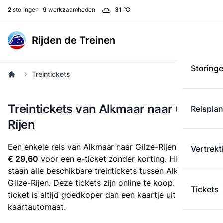
2
storingen
9
werkzaamheden
31
°C
Rijden de Treinen
Storing
Treintickets
Treintickets van Alkmaar naar Gilze-
Reispla
Rijen
Een enkele reis van Alkmaar naar Gilze-Rijen kost
Vertrekt
€ 29,60
voor een e-ticket zonder korting. Hieronder
staan alle beschikbare treintickets tussen Alkmaar en
Gilze-Rijen. Deze tickets zijn online te koop. Een e-
Tickets
ticket is altijd goedkoper dan een kaartje uit de
kaartautomaat.