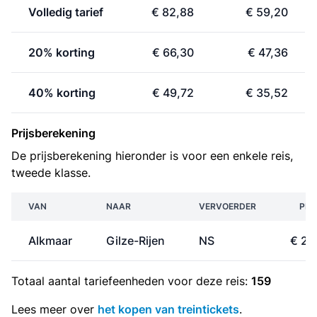
Volledig tarief
€ 82,88
€ 59,20
20% korting
€ 66,30
€ 47,36
40% korting
€ 49,72
€ 35,52
Prijsberekening
De prijsberekening hieronder is voor een enkele reis,
tweede klasse.
VAN
NAAR
VERVOERDER
PRI
Alkmaar
Gilze-Rijen
NS
€ 29
Totaal aantal
tariefeenheden
voor deze reis:
159
Lees meer over
het kopen van treintickets
.