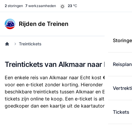
2
storingen
7
werkzaamheden
23
°C
Rijden de Treinen
Storing
Treintickets
Treintickets van Alkmaar naar Echt
Reispla
Een enkele reis van Alkmaar naar Echt kost
€ 33,73
voor een e-ticket zonder korting. Hieronder staan alle
Vertrekt
beschikbare treintickets tussen Alkmaar en Echt. Deze
tickets zijn online te koop. Een e-ticket is altijd
goedkoper dan een kaartje uit de kaartautomaat.
Tickets