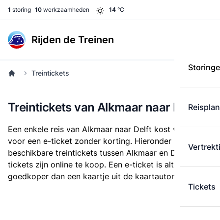
1
storing
10
werkzaamheden
14
°C
Rijden de Treinen
Storing
Treintickets
Treintickets van Alkmaar naar Delft
Reispla
Een enkele reis van Alkmaar naar Delft kost
€ 20,60
voor een e-ticket zonder korting. Hieronder staan alle
Vertrekt
beschikbare treintickets tussen Alkmaar en Delft. Deze
tickets zijn online te koop. Een e-ticket is altijd
goedkoper dan een kaartje uit de kaartautomaat.
Tickets