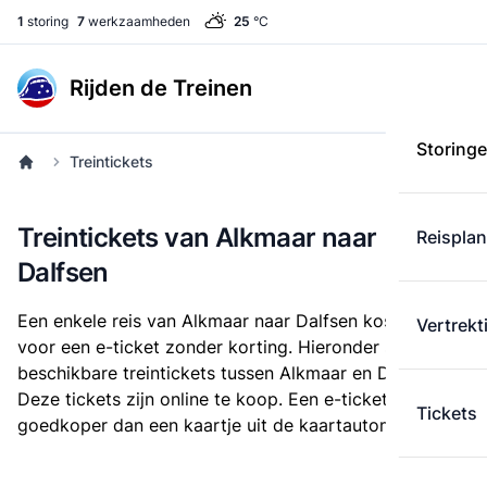
1
storing
7
werkzaamheden
25
°C
Rijden de Treinen
Storing
Treintickets
Treintickets van Alkmaar naar
Reispla
Dalfsen
Een enkele reis van Alkmaar naar Dalfsen kost
€ 29,79
Vertrekt
voor een e-ticket zonder korting. Hieronder staan alle
beschikbare treintickets tussen Alkmaar en Dalfsen.
Deze tickets zijn online te koop. Een e-ticket is altijd
Tickets
goedkoper dan een kaartje uit de kaartautomaat.