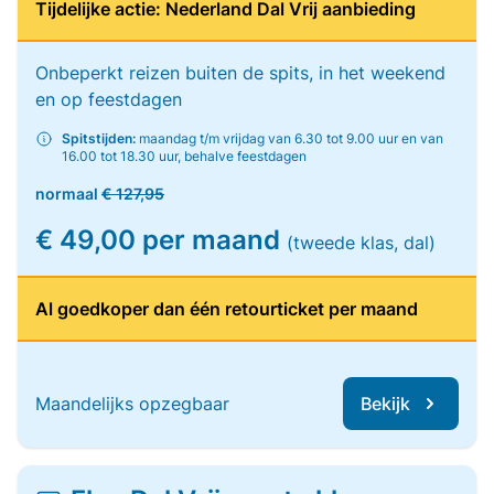
Tijdelijke actie: Nederland Dal Vrij aanbieding
Onbeperkt reizen buiten de spits, in het weekend
en op feestdagen
Spitstijden:
maandag t/m vrijdag van 6.30 tot 9.00 uur en van
16.00 tot 18.30 uur, behalve feestdagen
normaal
€ 127,95
€ 49,00 per maand
(tweede klas, dal)
Al goedkoper dan één retourticket per maand
Maandelijks opzegbaar
Bekijk