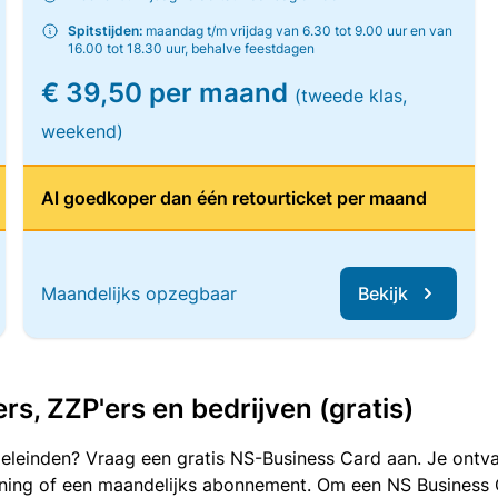
Spitstijden:
maandag t/m vrijdag van 6.30 tot 9.00 uur en van
16.00 tot 18.30 uur, behalve feestdagen
€ 39,50 per maand
(tweede klas,
weekend)
Al goedkoper dan één retourticket per maand
Maandelijks opzegbaar
Bekijk
, ZZP'ers en bedrijven (gratis)
oeleinden? Vraag een gratis NS-Business Card aan. Je ontva
kening of een maandelijks abonnement. Om een NS Business