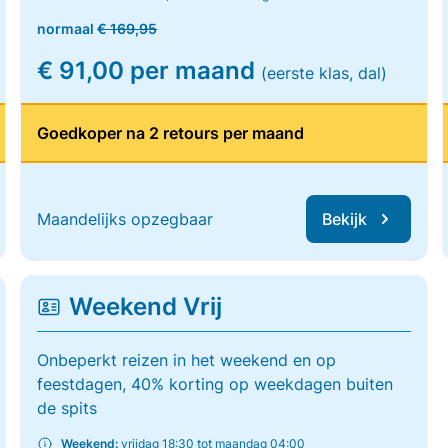
normaal
€ 169,95
€ 91,00 per maand
(eerste klas, dal)
Goedkoper na 2 retours per maand
Maandelijks opzegbaar
Bekijk
Weekend Vrij
Onbeperkt reizen in het weekend en op
feestdagen, 40% korting op weekdagen buiten
de spits
Weekend:
vrijdag 18:30 tot maandag 04:00