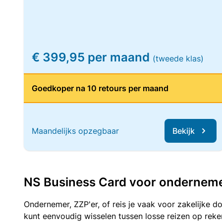
€ 399,95 per maand
(tweede klas)
Goedkoper na 10 retours per maand
Maandelijks opzegbaar
Bekijk
NS Business Card voor ondernemers
Ondernemer, ZZP'er, of reis je vaak voor zakelijke d
kunt eenvoudig wisselen tussen losse reizen op re