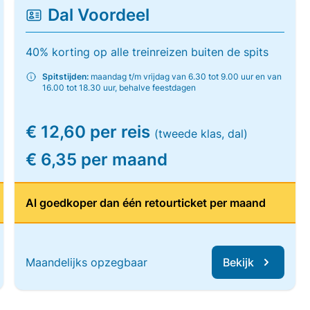
Dal Voordeel
40% korting op alle treinreizen buiten de spits
Spitstijden:
maandag t/m vrijdag van 6.30 tot 9.00 uur en van
16.00 tot 18.30 uur, behalve feestdagen
€ 12,60 per reis
(tweede klas, dal)
€ 6,35 per maand
Al goedkoper dan één retourticket per maand
Maandelijks opzegbaar
Bekijk