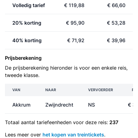
Volledig tarief
€ 119,88
€ 66,60
20% korting
€ 95,90
€ 53,28
40% korting
€ 71,92
€ 39,96
Prijsberekening
De prijsberekening hieronder is voor een enkele reis,
tweede klasse.
VAN
NAAR
VERVOERDER
PR
Akkrum
Zwijndrecht
NS
€ 3
Totaal aantal
tariefeenheden
voor deze reis:
237
Lees meer over
het kopen van treintickets
.