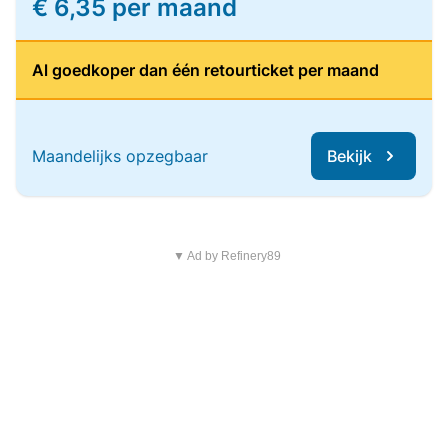
€ 6,35 per maand
Al goedkoper dan één retourticket per maand
Maandelijks opzegbaar
Bekijk
▼ Ad by Refinery89