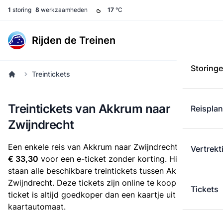
1
storing
8
werkzaamheden
17
°C
Rijden de Treinen
Storing
Treintickets
Treintickets van Akkrum naar
Reispla
Zwijndrecht
Een enkele reis van Akkrum naar Zwijndrecht kost
Vertrekt
€ 33,30
voor een e-ticket zonder korting. Hieronder
staan alle beschikbare treintickets tussen Akkrum en
Zwijndrecht. Deze tickets zijn online te koop. Een e-
Tickets
ticket is altijd goedkoper dan een kaartje uit de
kaartautomaat.