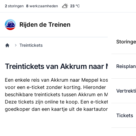
2
storingen
8
werkzaamheden
23
°C
Rijden de Treinen
Storing
Treintickets
Treintickets van Akkrum naar Meppel
Reispla
Een enkele reis van Akkrum naar Meppel kost
€ 12,00
voor een e-ticket zonder korting. Hieronder staan alle
Vertrekt
beschikbare treintickets tussen Akkrum en Meppel.
Deze tickets zijn online te koop. Een e-ticket is altijd
goedkoper dan een kaartje uit de kaartautomaat.
Tickets