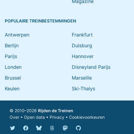
Magazine
POPULAIRE TREINBESTEMMINGEN
Antwerpen
Frankfurt
Berlijn
Duisburg
Parijs
Hannover
Londen
Disneyland Parijs
Brussel
Marseille
Keulen
Ski-Thalys
© 2010–2026
Rijden de Treinen
Over
•
Open data
•
Privacy
•
Cookievoorkeuren
Bluesky @rijdendetreinen.nl
Threads @rijdendetreinen
Mastodon @rijdendetreinen@ma