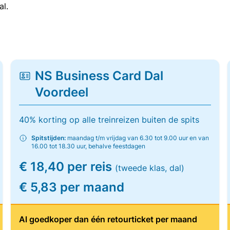
al.
NS Business Card Dal
Voordeel
40% korting op alle treinreizen buiten de spits
Spitstijden:
maandag t/m vrijdag van 6.30 tot 9.00 uur en van
16.00 tot 18.30 uur, behalve feestdagen
€ 18,40 per reis
(tweede klas, dal)
€ 5,83 per maand
Al goedkoper dan één retourticket per maand