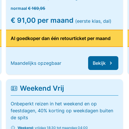
normaal
€ 169,95
€ 91,00 per maand
(eerste klas, dal)
Al goedkoper dan één retourticket per maand
Maandelijks opzegbaar
Bekijk
Weekend Vrij
Onbeperkt reizen in het weekend en op
feestdagen, 40% korting op weekdagen buiten
de spits
Weekend:
vrijdag 18:30 tot maandag 04:00