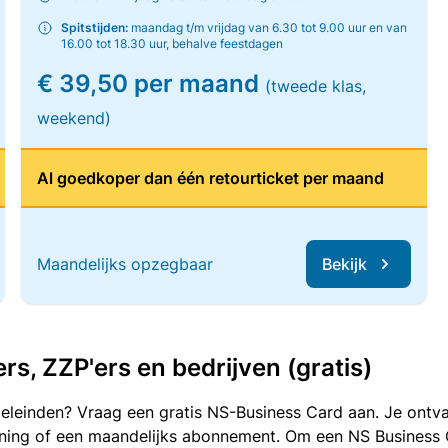
Spitstijden:
maandag t/m vrijdag van 6.30 tot 9.00 uur en van
16.00 tot 18.30 uur, behalve feestdagen
€ 39,50 per maand
(tweede klas,
weekend)
Al goedkoper dan één retourticket per maand
Maandelijks opzegbaar
Bekijk
, ZZP'ers en bedrijven (gratis)
oeleinden? Vraag een gratis NS-Business Card aan. Je ontva
kening of een maandelijks abonnement. Om een NS Business