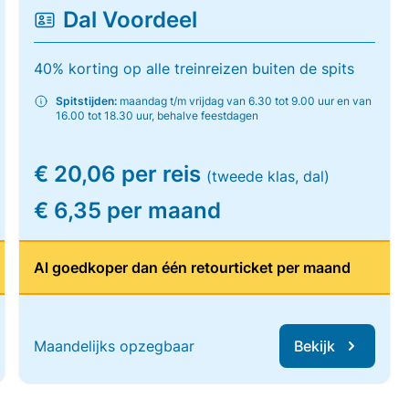
Dal Voordeel
40% korting op alle treinreizen buiten de spits
Spitstijden:
maandag t/m vrijdag van 6.30 tot 9.00 uur en van
16.00 tot 18.30 uur, behalve feestdagen
€ 20,06 per reis
(tweede klas, dal)
€ 6,35 per maand
Al goedkoper dan één retourticket per maand
Maandelijks opzegbaar
Bekijk