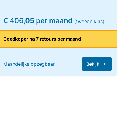
€ 406,05 per maand
(tweede klas)
Goedkoper na 7 retours per maand
Maandelijks opzegbaar
Bekijk