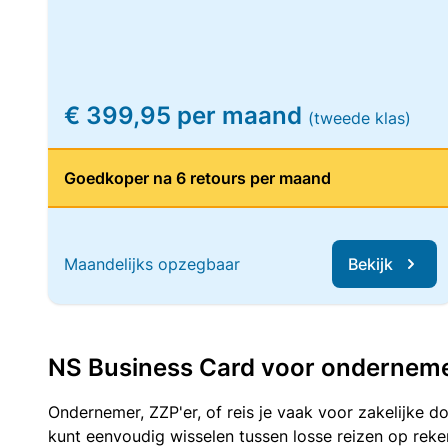
€ 399,95 per maand
(tweede klas)
Goedkoper na 6 retours per maand
Maandelijks opzegbaar
Bekijk
NS Business Card voor ondernemers
Ondernemer, ZZP'er, of reis je vaak voor zakelijke d
kunt eenvoudig wisselen tussen losse reizen op re