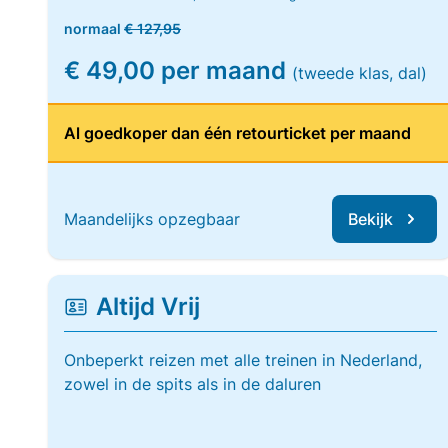
normaal
€ 127,95
€ 49,00 per maand
(tweede klas, dal)
Al goedkoper dan één retourticket per maand
Maandelijks opzegbaar
Bekijk
Altijd Vrij
Onbeperkt reizen met alle treinen in Nederland,
zowel in de spits als in de daluren