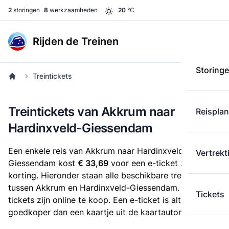
2
storingen
8
werkzaamheden
20
°C
Rijden de Treinen
Storing
Treintickets
Treintickets van Akkrum naar
Reispla
Hardinxveld-Giessendam
Een enkele reis van Akkrum naar Hardinxveld-
Vertrekt
Giessendam kost
€ 33,69
voor een e-ticket zonder
korting. Hieronder staan alle beschikbare treintickets
tussen Akkrum en Hardinxveld-Giessendam. Deze
Tickets
tickets zijn online te koop. Een e-ticket is altijd
goedkoper dan een kaartje uit de kaartautomaat.