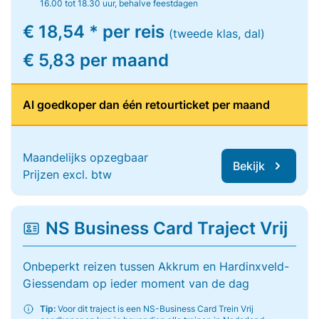
16.00 tot 18.30 uur, behalve feestdagen
€ 18,54 * per reis
(tweede klas, dal)
€ 5,83 per maand
Al goedkoper dan één retourticket per maand
Maandelijks opzegbaar
Bekijk
Prijzen excl. btw
NS Business Card Traject Vrij
Onbeperkt reizen tussen Akkrum en Hardinxveld-
Giessendam op ieder moment van de dag
Tip:
Voor dit traject is een NS-Business Card Trein Vrij