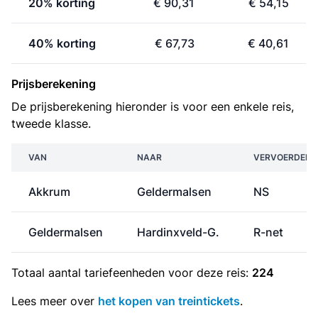
20% korting
€ 90,31
€ 54,15
40% korting
€ 67,73
€ 40,61
Prijsberekening
De prijsberekening hieronder is voor een enkele reis,
tweede klasse.
VAN
NAAR
VERVOERDER
Akkrum
Geldermalsen
NS
Geldermalsen
Hardinxveld-G.
R-net
Totaal aantal
tariefeenheden
voor deze reis:
224
Lees meer over
het kopen van treintickets
.