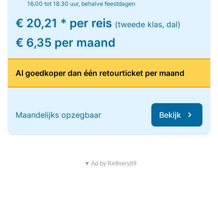
16.00 tot 18.30 uur, behalve feestdagen
€ 20,21 * per reis
(tweede klas, dal)
€ 6,35 per maand
Al goedkoper dan één retourticket per maand
Maandelijks opzegbaar
Bekijk
▼ Ad by Refinery89