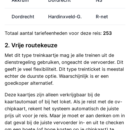
Akkrum
Dordrecht
NS
Dordrecht
Hardinxveld-G.
R-net
Totaal aantal
tariefeenheden
voor deze reis:
253
2. Vrije routekeuze
Met dit type treinkaartje mag je alle treinen uit de
dienstregeling gebruiken, ongeacht de vervoerder. Dit
geeft je veel flexibiliteit. Dit type treinticket is meestal
echter de duurste optie. Waarschijnlijk is er een
goedkoper alternatief.
Deze kaartjes zijn alleen verkrijgbaar bij de
kaartautomaat of bij het loket. Als je reist met de ov-
chipkaart, rekent het systeem automatisch de juiste
prijs uit voor je reis. Maar je moet er aan denken om in
dat geval bij de juiste vervoerder in- en uit te checken
om een boete (of hoge kosten op je chipkaart) te